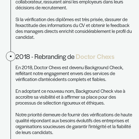
Notre histoire
en quelques dates clés
2013 - Création de
The Recruiter
The Recruiter a été fondée en 2013 avec un obje
: connecter les entreprises avec des talents de d
horizons.
Depuis lors, nous nous sommes attachés à fourni
services de recrutement fiables, fondés sur le
professionnalisme et l'intégrité.
Notre ambition était de devenir un partenaire de
pour les entreprises en quête de solutions d'e
efficaces, et nous nous efforçons de comprendre
besoins uniques de chaque client pour offrir des