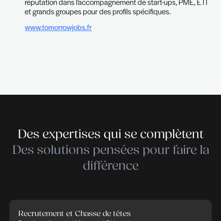
des managers directs enrichit considérablement l
candidat.
2018 - Rebranding de
Doctor Che
En 2018, Doctor Chexs est devenu Background 
reflétant notre engagement envers des services 
vérification d'antécédents complets et fiables.
En adoptant ce nouveau nom, Background Check
accroître sa visibilité et à affirmer sa place pour 
processus de sélection rigoureux et éthiques.
Notre priorité demeure de fournir des vérificatio
qualité répondant aux besoins évolutifs des entr
organisations soucieuses de garantir l'intégrité et 
de leurs candidats.