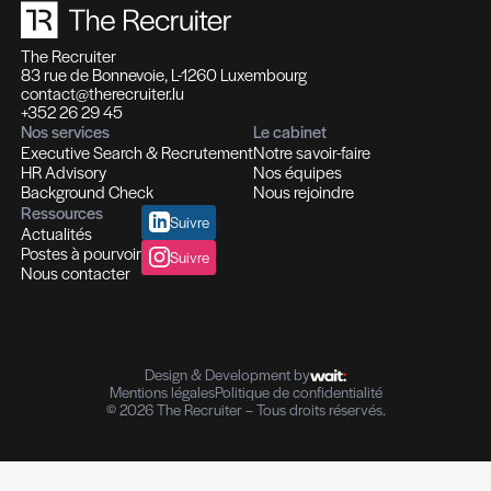
2023 -
The Recruiter
fête ses 10 an
En décembre 2023, The Recruiter a célébré 10 
d'expertise en ressources humaines.
Pour célébrer cette étape importante, la "Motivat
Performance" ont été les thèmes de la conféren
par le triple champion du monde et champion o
Edgar Grospiron.
Le lien entre le monde du sport et celui de l'entre
illustré et démontré à renfort d'anecdotes et de c
mettant en lumière les défis communs de ces deu
2024 - Acquisition de
Tomorrow J