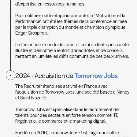
2015 - Acquisition de
Doctor Chex
En faisant l'acquisition de Doctor Chexs, leader d
vérification de références professionnelles au 
créé en 2007, The Recruiter enrichit son offre de
RH.
Les prestations de Doctor Chexs répondent à un 
différent : ce service s'adresse aux employeurs q
leurs propres processus de recrutement, Doctor
intervenant lors des étapes finales de l'embauch
Cela permet de certifier l'authenticité du CV du f
collaborateur, rassurant ainsi les employeurs dan
décisions de recrutement.
Si la vérification des diplômes est très prisée, s'a
l'exactitude des informations du CV et obtenir l