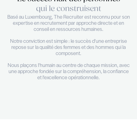
Le succès naît des person
qui le construisent
Basé au Luxembourg, The Recruiter est reconnu
expertise en recrutement par approche direct
conseil en ressources humaines.
Notre conviction est simple : le succès d'une e
repose sur la qualité des femmes et des homme
composent.
Nous plaçons l'humain au centre de chaque miss
une approche fondée sur la compréhension, la 
Au plaisir d'échanger
et l'excellence opérationnelle.
90%
Élevé