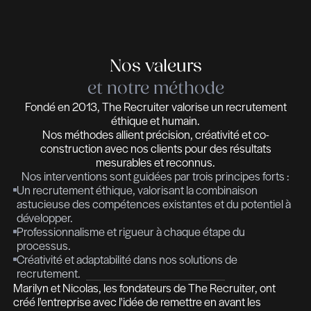
sur mesure et analyse comportementale
approfondie. La stratégie de recrutement et
exécution sont pilotées de bout en bout par
consultant dédié à votre mission.
Valeurs, éthique et méthodes
En tant que membre actif de la Fédération d
Recrutement, nous adhérons aux meilleure
pratiques alliant éthique, conformité RGPD,
discrétion et respect des engagements env
toutes nos contreparties. Nous sommes au
coeur des relations humaines et portons ha