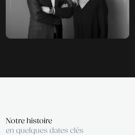
Nos méthodes allient précision, créativité e
construction avec nos clients pour des résu
mesurables et reconnus.
Nos interventions sont guidées par trois principe
Un recrutement éthique, valorisant la combinais
astucieuse des compétences existantes et du po
développer.
Professionnalisme et rigueur à chaque étape du
processus.
Créativité et adaptabilité dans nos solutions de
recrutement.
Marilyn et Nicolas, les fondateurs de The Recruite
créé l'entreprise avec l'idée de remettre en avant 
meilleures pratiques dans le secteur très concurr
recrutement.
Leur objectif était d'améliorer les standards et de
l'image positive du métier.
Avec plus de 40 ans d'expérience combinée, Mar