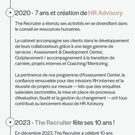
sur mesure.
2014 - Une année de succès pour
Recruiter
Nous avons été ravis de célébrer notre premier a
avec l'ensemble de nos clients, candidats, parten
abonnés LinkedIn !
Au cours de notre première année, nous avons m
de nombreux mandats pour le compte d'entrepr
luxembourgeoises et internationales, en nous sp
dans le recrutement de chefs de projet, de direc
commerciaux et IT, d'ingénieurs logiciels, d'archi
d'infrastructure IT, de spécialistes en marketing d
développeurs web.