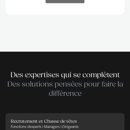
Vous serez au cœur de projets stratégiques, au cont
de dirigeants et de profils clés, avec l'opportunité de
façonner le futur des entreprises que nous conseillo
Chaque mission est unique et sur mesure ; nos
consultants participent à la stratégie d'identification 
d'acquisition de talents en collaboration étroite avec
clients.
Nous proposons un environnement stimulant, collabo
et exigeant, où l'autonomie, la rigueur et la capacité 
créer des relations de confiance sont valorisées.
Si vous souhaitez explorer des opportunités dans u
cabinet qui allie excellence, innovation et impact, n
serons ravis d'échanger avec vous et de contribuer
ensemble à transformer les organisations de demain
Rejoignez nos équipes
Rejoignez nos équipes
Rejoignez nos équipes