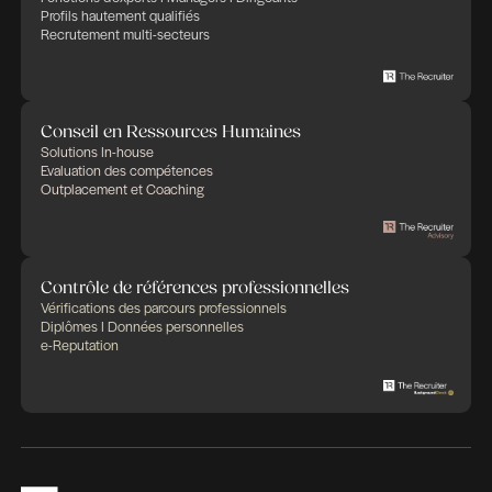
ayant un fort focus en recrutement, d’autres étant
des métiers complémentaires (mise à disposition
consultant RH, évaluation comportementale, pris
références professionnelles via la plate forme B
Check www.backgroundcheck.lu. Nous poursuiv
croissance dans le marché du recrutement de pro
managériaux et d’experts et intensifions le dév
de nouveaux segments d’activité.
A titre d’exemples :
– Nous constatons une forte demande concernan
à disposition de Consultants RH en entreprise (« 
Services »). Cette tendance s’amplifie car elle rép
besoin de renforcer ponctuellement ou pour une 
définie le département RH (les projets vont de q
jours à quelques mois et peuvent s’organiser sur
de 1 à 3 jours par semaine).
– Nous accompagnons nos clients de manière cr
dans la démarche d’analyse comportementale de