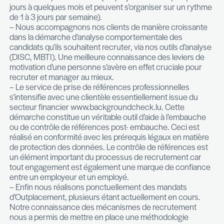
partie des éléments à mettre en avant pour les c
issus de bassins d’emploi plus éloignés. Il est cou
d’accompagner les futurs travailleurs du Grand D
des démarches très opérationnelles (recherche 
logement, rapatriement de la famille, projection da
sociale, etc.). A ce niveau, nous disposons de n
arguments car le Luxembourg reste toujours une
privilégiée en termes d’équilibre de vie, de qualite
infrastructures, d’environnement linguistique, etc
cette promotion de la place reste constante aupre
interlocuteurs.
Comment utilisez-vous les médias sociaux ? P
vous qu’ils sont devenus incontour- nables pour
métier ?
Les réseaux sociaux professionnels ont pris une 
incontournable dans la gestion de mandats de
recrutement. Ils deviennent une vitrine permet- t
employeurs d’effectuer de l’« employer branding »