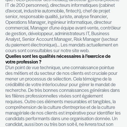
candidats). Nous sommes en effet convaincus qu
questions relatives à la carrière professionnelle do
traitées avec finesse et précision, en accordant l
grande considération aux personnes concernées.
des choix de carrière des futurs collaborateurs qui
succès de nos clients. En termes de sélection, n
étayons notre analyse avec un outil d’analyse
comportementale selon la méthode D.I.S.C. Ceci
d’affiner au mieux les aspects comportementaux 
étant décisifs dans le contexte professionnel) et 
conseiller nos clients de manière optimale.
A titre d’exemple, nous avons dernièrement géré
mandats de recrutement et sélection pour des pro
que : CEO (secteur des médias), directeur général 
IT de 200 personnes), directeurs informatiques (
d’avocat, industrie automobile, fintech), chef de p
senior, responsable qualité, juriste, analyse financ
Operations Manager, ingénieur informatique, dir