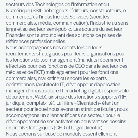
conseils RH fondé en octobre 2013. Le cabinet fê
prochainement ses 5 ans d’activité sur le marché
luxembourgeois. Nos 4 lignes de services, Execu
Search & Recrutement, In-House services, Ass
Outplacement et Background checks, s’adressen
secteurs des Technologies de l’Information et du
Numérique (SSII, hébergeurs, éditeurs, construc
commerce…), à l’industrie des Services (sociétés
commerciales, média, communication), l’Industri
large et au secteur semi-public. Les acteurs du s
Financier sont surtout client des solutions de pri
références professionnelles.
Nous accompagnons nos clients lors de leurs
recrutements stratégiques pour leurs organisati
les fonctions de top management (mandats réc
effectués pour des fonctions de CEO dans le sec
médias et de l’ICT) mais également pour les fonct
commerciales, marketing ou encore les experts