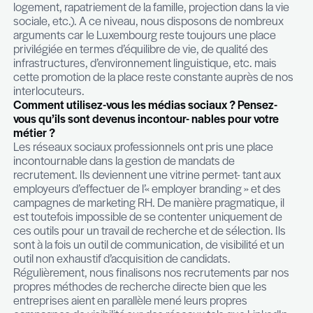
Comment trouver la bonne personne rapideme
La rapidité du recrutement tient surtout dans l’util
bons outils de recherche avec une démarche pro
structurée. Les outils de recherche sont définis p
recruteur et doivent être combinés et déployés tr
rapidement. Les outils sont multiples et diffèrent s
typologie du recrutement (où se situe mon bassi
compétences ?, quels sont les leviers permettant 
les compétences recherchées ?, …). Pour réussir
recrutement, l’entreprise doit ensuite appliquer u
processus de sélection à la fois rigoureux, objecti
réactif. Le recruteur et son client sont donc les c
d’orchestre d’un processus de recrutement rythm
dynamique per- mettant de progresser rapidemen
outils que nous utilisons sont le référencement, 
directe traditionnelle, la visibilité digitale, les résea
numériques, notre réseau / base de données, la
connaissance pointue d’un tel bassin d’emploi, une