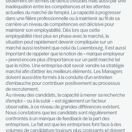
talent que dans un environnement qui le mettra e
confiance. Il est donc impératif que le recruteur
comprenne les éléments relatifs à la stratégie de 
à ses perspectives, à son mode opératoire, à so
management pour effectuer la meilleure sélectio
L’ensemble de ces éléments permettra au recruteu
optimal dans son travail de recherche et d’analys
candidats. Des qualités de communication et d’é
aussi nécessaires pour que le recruteur et son cl
pleinement en phase. Enfin, la déontologie, le
professionnalisme, la vivacité et la curiosité d’es- p
que la capa- cité à comprendre l’inexprimable, sont
avis, des qualités impératives pour exercer le mét
recruteur.
Comment analyseriez-vous le marché actuel de
au Luxembourg ?
Le contraste caractérise le marché de l’emploi d
nombreuses années. C’est un marché qui mêle à l