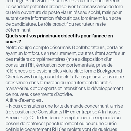
permanente sur l’évolution de compétences, etc
recrutement s’étale sur une période allant de 1 à 
mois pour certains profils particuliers.
Quels sont les critères d’attractivité pour attire
meilleurs talents des entreprises avec les- quel
travaillez au Luxembourg ?
En tant que recruteur, notre rôle consiste à prés
candidats les caractéristiques de notre client afin
«meilleurs éléments» soient séduits à l’idée de re
l’entreprise. La connaissance approfondie de l’ent
de sa culture, de sa stratégie est donc un élément
attirer les meilleurs candidats. C’est un travail quo
permanent. La valeur ajoutée du recruteur ne se 
seulement au niveau de la recherche et de la sél
également au niveau de sa capacité à attirer les e
les plus talentueux.
Au delà de la présentation optimale et détaillée d
entreprises, la valorisation du Grand Duché fait e