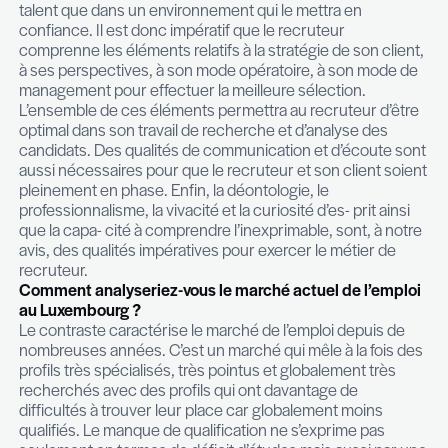
commercial, Manager d’une équipe avant-vente, c
de gestion, développeur, administrateurs IT, Bus
Analyst, Senior Account Manager, Risk Manager 
du paiement électronique)… Les mandats actuel
cours sont consultables sur notre site web.
Quelles sont les qualités nécessaires à l’exerci
votre profession ?
D’un point de vue technique, une connaissance 
des métiers et du secteur de nos clients est cruc
mener un processus de sélection. Cela témoigne
crédibilité de votre interlocuteur pour gérer le m
recherche. De très bonnes connaissances géné
les filières professionnelles visées sont égalemen
requises. Outre ces éléments mesurables et tangi
compréhension de la culture d’entreprise et de la
managériale de nos clients est impérative pour ide
candidats performants dans une organisation don
candidat, aussi bon ou très bon soit-il, ne livrera t