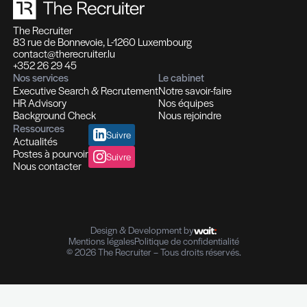
candidats qu’ils souhaitent recruter, via nos outils
(DISC, MBTI). Une meilleure connaissance des le
motivation d’une personne s’avère en effet crucia
recruter et manager au mieux.
– Le service de prise de références professionne
s’intensifie avec une clientèle essentiellement is
secteur financier www.backgroundcheck.lu. Cet
démarche constitue un véritable outil d’aide à l
ou de contrôle de références post- embauche. C
réalisé en conformité avec les prérequis légaux e
de protection des données. Le contrôle de référ
un élément important du processus de recrutem
tout engagement est également une marque de 
entre un employeur et un employé.
– Enfin nous réalisons ponctuellement des mand
d’Outplacement, plusieurs étant actuellement en
Notre connaissance des mécanismes de recrut
nous a permis de mettre en place une méthodolo