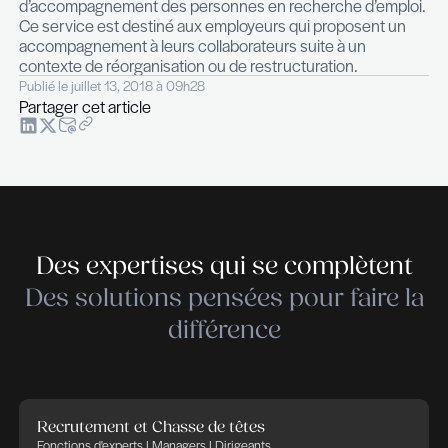
campagnes de marketing RH. De manière pragmati
est toutefois impossible de se contenter unique
ces outils pour un travail de recherche et de sélect
sont à la fois un outil de communication, de visibilit
outil non exhaustif d’acquisition de candidats.
Régulièrement, nous finalisons nos recrutement
propres méthodes de recherche directe bien que
entreprises aient en parallèle mené leurs propres
campagnes de visibilité sur des réseaux tels que 
Le candidat potentiel prend souvent connaissance
ou telle ouverture de poste via un réseau social, 
autant cette information n’aboutit pas forcément a
de candidature. Le rôle proactif du recruteur rest
déterminant.
Quels sont vos principaux objectifs pour l’anné
cours ?
Notre équipe compte désormais 8 collaborateurs