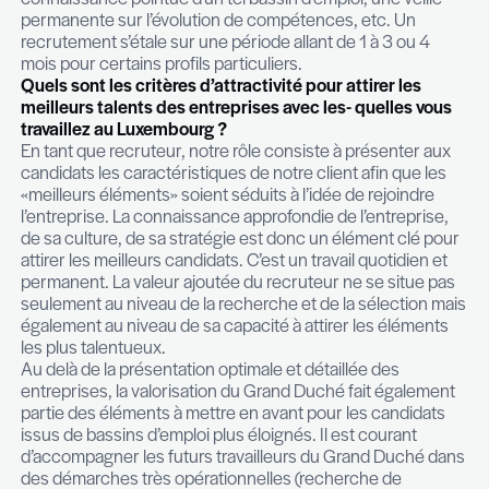
end, commerciaux secteur IT et numérique, cons
avant vente, les profils trilingues (F, G, E) en géné
surtout les nouveaux métiers digitaux : chef de p
digital, responsable marketing on-line, SEO, Cont
Management Specialist, … Bien entendu, ces prof
existent au Luxembourg, et ailleurs en Europe, ma
nombre est insuffisant pour satisfaire la forte d
locale. Le manque criant sur certains métiers est 
lié au fait que les entreprises évoluent plus rapi
les formations universitaires. Durant les années 9
étudiants des filières scientifiques (biologie, chim
mathématique, etc.) sont venus combler les ma
jeunes diplômés dans les filières informatiques m
aujourd’hui, même si les formations existent, les
cessent de croitre. Pour ces profils d’experts, no
recherches s’étendent en permanence aux quatr
l’Europe. Près d’un recrutement sur deux est effe
une personne n’ayant jamais travaillé au Grand-Du