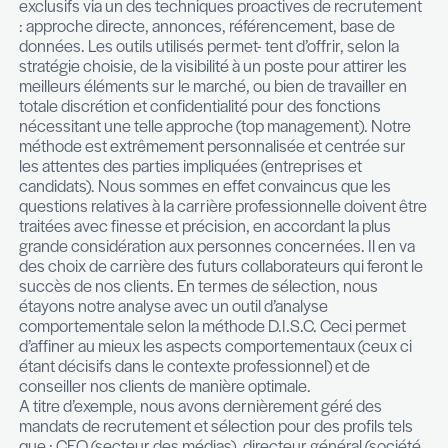
opérationnels (architecte IT, développeur d’applic
manager d’infrastructure IT, marketing digital, re
département Web), ainsi que des fonctions suppo
juridique, comptabilité). La filière «Cleantech» éta
secteur pour lequel nous avons un attrait particul
accompagnons un client actif dans ce secteur po
développement de ses activités en couvrant ses
en profils stratégiques (CFO et Legal Director).
Nous opérons sur base de mandats essentiellem
exclusifs via un des techniques proactives de r
: approche directe, annonces, référencement, b
données. Les outils utilisés permet- tent d’offrir, s
stratégie choisie, de la visibilité à un poste pour at
meilleurs éléments sur le marché, ou bien de trava
totale discrétion et confidentialité pour des fonct
nécessitant une telle approche (top management
méthode est extrêmement personnalisée et centr
les attentes des parties impliquées (entreprises e