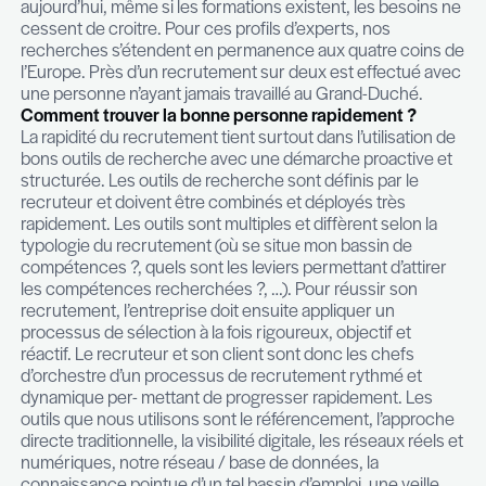
d’embauche pour contribuer positivement au pr
de recrutement.
Au niveau des candidats, la capacité à mener sa
d’emploi – ou à la subir – est également un facteu
observable, à ce niveau de grandes différences e
Nous constatons que les candidats sont réguliè
confrontés à un manque de feedback de la part d
entreprises. Le fait est que les entreprises font fa
volumes de candidature toujours plus croissants 
en permanence ajuster leurs processus RH. La flui
relations entre les deux parties n’est pas encore 
malgré l’existence d’outils Web issus des évoluti
technologiques et aux solutions RH connues en la
Quels sont les profils les plus recherchés en 
au Luxembourg ?
La liste peut s’avérer relativement longue, citons 
quelque uns : architectes en infrastructure IT, spe
en sécurité informatique, développeurs front-end