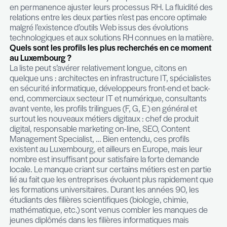
profils très spécialisés, très pointus et globalemen
recherchés avec des profils qui ont davantage de
difficultés à trouver leur place car globalement m
qualifiés. Le manque de qualification ne s’exprim
seulement en termes de déficit d’études mais au
inadéquation entre les compétences et les atten
actuelles du marché de l’emploi. La capacité à p
dans une filière professionnelle ou à maintenir au f
carrière un niveau de compétences est décisive
maintenir son employabilité. Dès lors que cette
employabilité n’est plus en phase avec le marché, 
situation peut rapidement devenir compliquée su
marché aussi restreint que celui du Luxembourg. I
important de rappeler que la notion de « marque
» prend encore plus d’importance sur un petit mar
que le nôtre. Une entreprise doit savoir vendre sa 
marché afin d’attirer les meilleurs éléments. Les
doivent aussi être formés à la conduite d’un entre