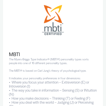
decisions, and work with others.
Built on the globally validated DISC model, the assessment rev
behavioral drivers across four dimensions proven to impact w
performance:
• Dominance – task-oriented, assertive, and compe
• Influence – sociable, persuasive, and enthusiasti
• Steadiness – calm, consistent, and team-focuse
• Compliance – analytical, detail-driven, and proce
oriented
Depuis
2011
Délivré par
Thomas International