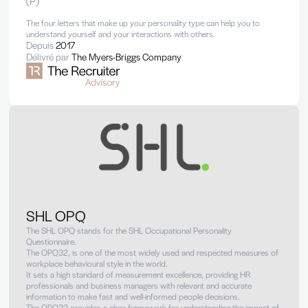
MBTI
The Myers-Briggs Type Indicator® (MBTI®) personality types s
people into one of 16 different personality types.
The MBTI® is based on Carl Jung’s theory of psychological typ
It indicates your personality preferences in four dimensions:
• Where you focus your attention – Extraversion (E
Introversion (I)
• The way you take in information – Sensing (S) or 
(N)
• How you make decisions – Thinking (T) or Feeling
• How you deal with the world – Judging (J) or Per