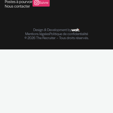
Rendez-vous de présentation
Rendez-vous de présentation
Des expertises qui se compl
Des solutions pensées pour fa
différence
Recrutement et Chasse de têtes
Fonctions d'experts I Managers I Dirigeants
Profils hautement qualifiés
Recrutement multi-secteurs