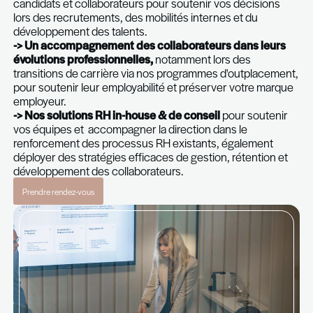
leurs équipes."
Notre équipe travaille en étroite collaboration avec
direction générale, les départements opérationnel
représentants RH afin de garantir un accompagn
mesure et une coopération efficace dans leurs p
liés à :
-> Une évaluation des compétences professionn
potentiel et des aptitudes comportementales
candidats et collaborateurs pour soutenir vos dé
lors des recrutements, des mobilités internes et 
développement des talents.
-> Un accompagnement des collaborateurs dan
évolutions professionnelles,
notamment lors de
transitions de carrière via nos programmes d'out
pour soutenir leur employabilité et préserver vot
employeur.
-> Nos solutions RH in-house & de conseil
pour 