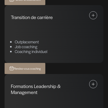
développement et la rétention des collabora
La démarche repose sur une analyse fine de
besoins, une évaluation rigoureuse des co
et un accompagnement stratégique des
organisations.
En s’appuyant sur des outils performants et
expertise RH pointue, cette approche aide l
entreprises à anticiper leurs enjeux humains
Assessment & Development Center
Evaluation des compétences
Développement des compétences