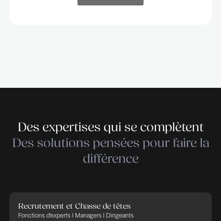
Vous serez au cœur de projets stratégiques, au cont
de dirigeants et de profils clés, avec l'opportunité de
façonner le futur des entreprises que nous conseillo
Chaque mission est unique et sur mesure ; nos
consultants participent à la stratégie d'identification 
d'acquisition de talents en collaboration étroite avec
clients.
Nous proposons un environnement stimulant, collabo
et exigeant, où l'autonomie, la rigueur et la capacité 
créer des relations de confiance sont valorisées.
Si vous souhaitez explorer des opportunités dans u
cabinet qui allie excellence, innovation et impact, n
serons ravis d'échanger avec vous et de contribuer
ensemble à transformer les organisations de demain
Rejoignez nos équipes
Rejoignez nos équipes
Rejoignez nos équipes