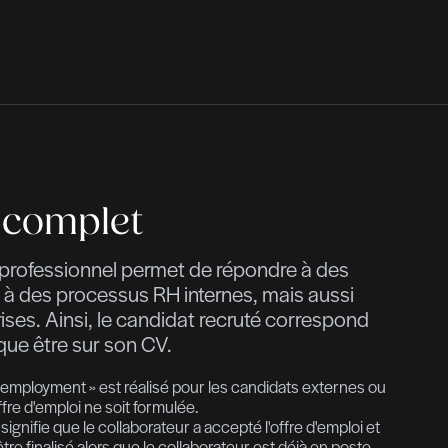
La fiabilité et la
essentielles pour
C'est là que notr
jeu. Nous vous pr
rigoureux pour :
Valider les inf
érénité
Évaluer leur po
 avec confiance
témoignages.
Réduire les ris
Notre approche es
spécifiques, tout
du RGPD.