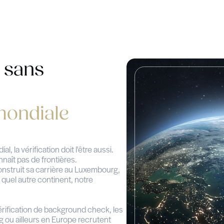
e, casier
Postes, dates, missions,
s de direction,
responsabilités, réalisat
ionales, intégrité
vérifications auprès d'a
employeurs.
adémique
E-réputation & acti
web
lômes, distinction
ications
E-réputation, cohérenc
tutions concernées.
informations publiques, 
professionnelles.