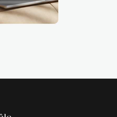
rs,
s