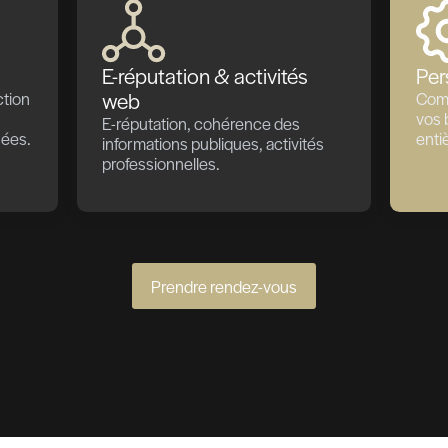
érences « pre-employment » est réalisé pour les cand
ant qu'une offre d'emploi ne soit formulée.
mployment » signifie que le collaborateur a accepté l'
heck peut être finalisé alors que le collaborateur es
e clause suspensive de pré-embauche toujours acti
vant la fin de la période d'essai du collaborateur.
e qu'un background check est réalisé pour des collabo
eprise.
personnelles
Parcours professio