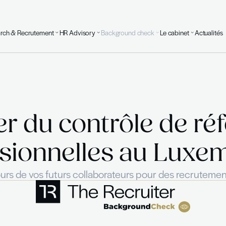
Executive Search & Recrutement
HR Advisory
Background
leader du contrô
ofessionnelles
ns le parcours de vos futurs collaborateur