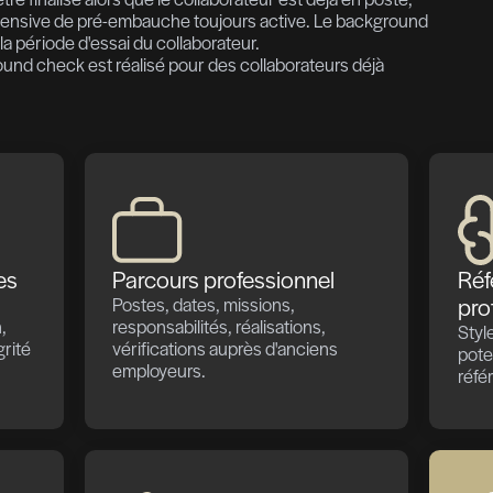
ôle
ences complet
du parcours professionnel permet de répo
formité et à des processus RH internes, 
aises surprises. Ainsi, le candidat recrut
e qu'il indique être sur son CV.