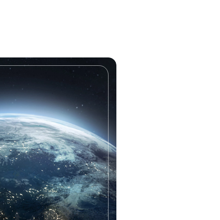
professionnelles
ions,
Style de travail, valeurs, leader
nciens
potentiel, retours qualitatifs de
références.
vités
Personnalisez votre ser
Combinaison de vérifications 
vos besoins pour un service
e des
entièrement personnalisé.
activités