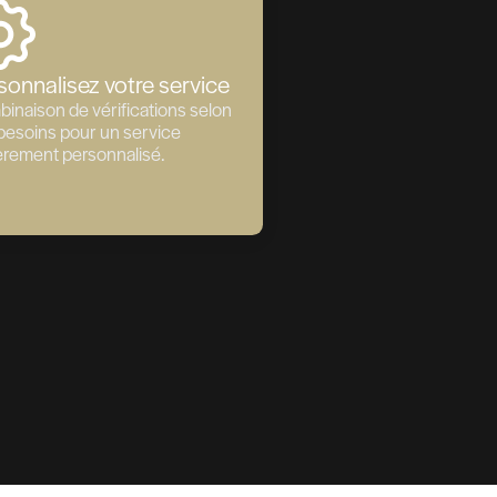
idats externes ou
offre d'emploi et
t déjà en poste,
ve. Le background
rateurs déjà
nnel
Références