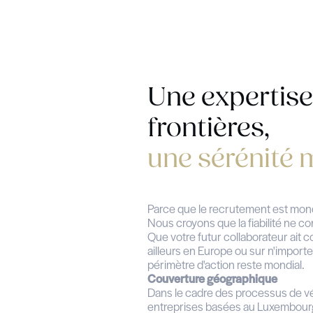
Identité et adress
judiciaire, mandat
sanctions internat
financière.
Parcours ac
Validation des dip
et mention, certif
officielles, insti