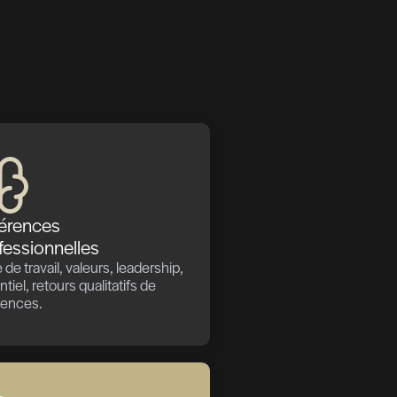
ndre à des
mais aussi
é correspond