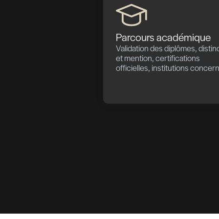
Le contrôle de réf
présélectionnés av
La période « post-e
que le background c
sous réserve d'un
check est finalisé a
« At spot » signifi
employés par l'entr
Informations 