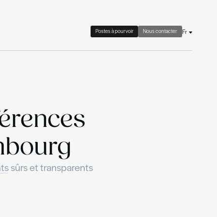
 check
Le cabinet
Actualités
le de références
 au Luxembourg
s pour des recrutements sûrs et transparen