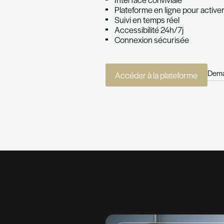
Notre plateforme ren
rapide, fiable et acc
suivre les validations 
charge administrative
Les avantages concret
Activation de votr
Interface convivial
Plateforme en ligne
Suivi en temps rée
Accessibilité 24h/
Connexion sécuri
Accéder à la plat
Accéder à la plat