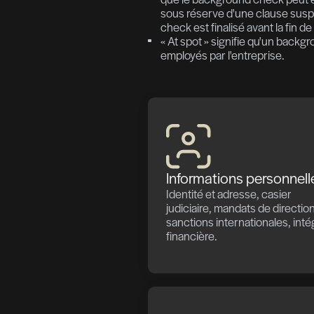
Un contr
de référ
La vérification 
exigences de con
d'éviter les mauv
bien à la personn