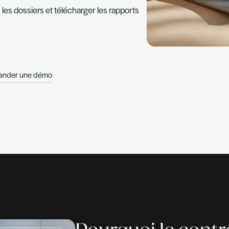
d le processus de références professionnelles plus
essible à tout moment. Elle permet de gérer les dossie
et obtenir des rapports clairs, tout en réduisant la
.
s de notre solution digitale :
e compte client en quelques clics
e
 pour activer les dossiers et télécharger les rapport
l
7j
sée
Demander une démo
eforme
eforme