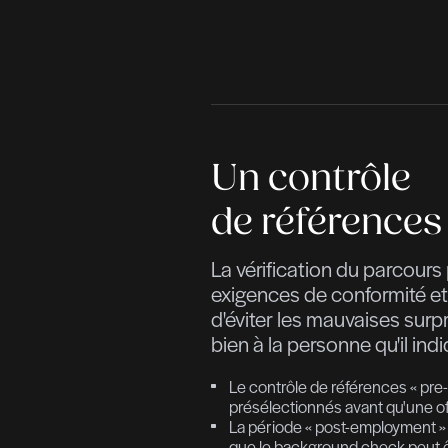
Recruter avec s
intégrer
!