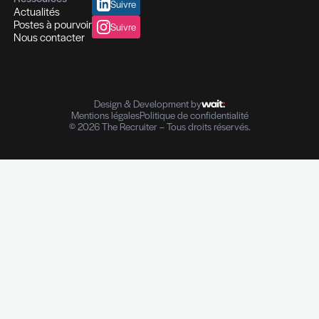
The Recruiter
83 rue de Bonnevoie, L-1260 Luxembourg
contact@therecruiter.lu
+352 26 29 45
Nos services
Le cabinet
Executive Search & Recrutement
Notre savoir-faire
HR Advisory
Nos équipes
Background Check
Nous rejoindre
Ressources
Suivre
Actualités
Postes à pourvoir
Suivre
Nous contacter