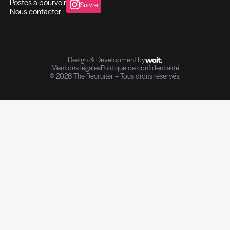
Conseil en Ressources Humaines
Solutions In-house
Evaluation des compétences
Outplacement et Coaching
Contrôle de références professionnelles
Vérifications des parcours professionnels
Diplômes I Données personnelles
e-Reputation