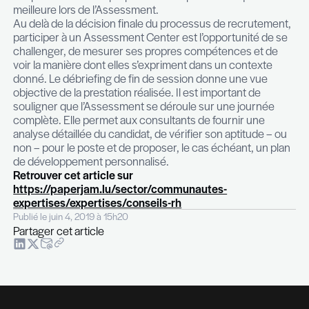
: celle de pousser le candidat à se positionner et à
des recommandations éventuellement non adéqu
Pour autant, les consultants n’évaluent pas seul
l’aspect ‘business’ du cas pratique, mais aussi la 
mener la réflexion et de présenter ses idées.
Conseil n°5 : Exprimer son Leadership
Indissociable des fonctions managériales, le lead
une compétence qui se révèle sous de nombreu
selon les personnalités et les situations. Exprime
compétences personnelles, sa capacité à influen
rallier les autres à soi démontrent l’aptitude d’un
à mener un groupe de personnes. L’Assessment 
pour objectif de dévoiler le style de leadership d’
personne et la manière dont cette dernière va util
compétence lorsqu’elle est mise en situation. Ain
du recul et réaliser un travail d’introspection sur 
d’être permettra une connaissance de soi plus ap
L’expression de son propre leadership n’en sera 