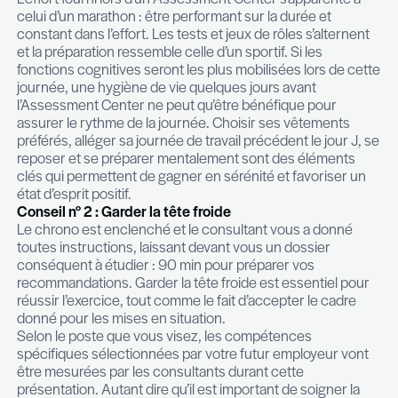
compétences nécessaires pour une fonction. L’e
important et l’impact déterminant.
Nos 5 conseils pour s’y préparer.
Conseil n°1 : Une préparation mentale
L’effort fourni lors d’un Assessment Center s’app
celui d’un marathon : être performant sur la durée
constant dans l’effort. Les tests et jeux de rôles s
et la préparation ressemble celle d’un sportif. Si le
fonctions cognitives seront les plus mobilisées lo
journée, une hygiène de vie quelques jours avant
l’Assessment Center ne peut qu’être bénéfique p
assurer le rythme de la journée. Choisir ses vêt
préférés, alléger sa journée de travail précédent le
reposer et se préparer mentalement sont des él
clés qui permettent de gagner en sérénité et favo
état d’esprit positif.
Conseil n° 2 : Garder la tête froide
Le chrono est enclenché et le consultant vous a