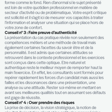
toutes instructions, laissant devant vous un doss
conséquent à étudier : 90 min pour préparer vos
recommandations. Garder la tête froide est essen
réussir l’exercice, tout comme le fait d’accepter l
donné pour les mises en situation.
Selon le poste que vous visez, les compétences
spécifiques sélectionnées par votre futur emplo
être mesurées par les consultants durant cette
présentation. Autant dire qu’il est important de so
forme comme le fond. Rien d’anormal si le sujet p
est loin de votre quotidien professionnel en matiè
secteur d’activité ou de problématique. Votre espr
est sollicité et il s’agit ici de mesurer vos capacités
l’information et analyser une situation qui se plac
votre zone de confort.
Conseil n° 3 : Faire preuve d’authenticité
La présentation du cas pratique révèle non seul
compétences métiers et une méthode de travail 