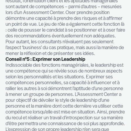
également certaines facettes du savoir être et de
personnalité. Il est admis que certaines attitudes 
retrouvent dans le contexte professionnel et les 
sont conçus dans cette optique. Etre naturel et
authentique reste le meilleur moyen de remporter
main l’exercice. En effet, les consultants sont fo
repérer rapidement les forces d’un candidat mais 
failles et les dissonances dans une présentation,
analyse ou une attitude. Rester soi-même en met
avant ses meilleures qualités tout en assumant s
est gage de réussite.
Conseil n° 4 : Oser prendre des risques
La prise de décision, la vision stratégique, la noti
résultat, l’orientation client et les aptitudes manag
sont autant de compétences – parmi d’autres – 
lors d’un Assessment Center. Oser prendre posit
démontre une capacité à prendre des risques et à
un point de vue. Le jeu de rôle a également cette 