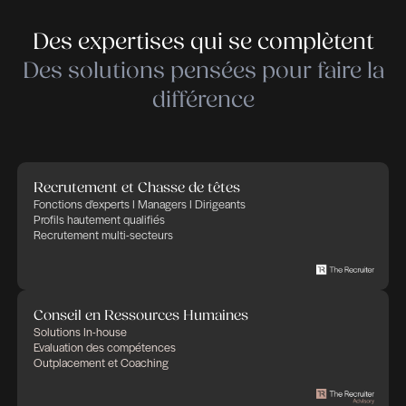
meilleure lors de l’Assessment.
Au delà de la décision finale du processus de re
participer à un Assessment Center est l’opportun
challenger, de mesurer ses propres compétence
voir la manière dont elles s’expriment dans un co
donné. Le débriefing de fin de session donne un
objective de la prestation réalisée. Il est importan
souligner que l’Assessment se déroule sur une j
complète. Elle permet aux consultants de fournir
analyse détaillée du candidat, de vérifier son apti
non – pour le poste et de proposer, le cas échéan
de développement personnalisé.
Retrouver cet article sur
https://paperjam.lu/sector/communautes-
expertises/expertises/conseils-rh
Publié le juin 4, 2019 à 15h20
Partager cet article