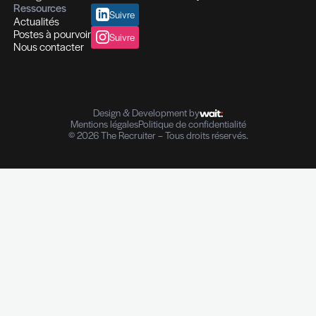
Profils hautement qualifiés
Recrutement multi-secteurs
Conseil en Ressources Humaines
Solutions In-house
Evaluation des compétences
Outplacement et Coaching
Contrôle de références professionnelles
Vérifications des parcours professionnels
Diplômes I Données personnelles
e-Reputation