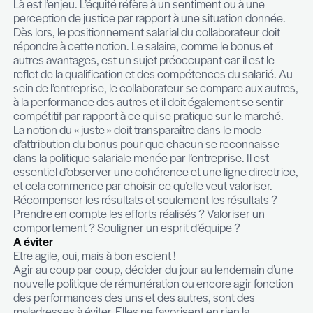
faire son travail et de donner satisfaction à nos pa
nos professeurs.
Le scénario,
ceteris paribus,
se répète dans la vie
professionnelle… Chacun a à cœur de bien faire so
et d’être reconnu dans ce qu’il fait. Mais QUID de 
performance de celui dont l’année est pleine d’eff
d’implication et d’esprit d’équipe mais dont les rés
insuffisants ?
La non-attribution d’un bonus peut s’expliquer et 
comprise si on raisonne aux résultats. Néanmoins
bonus d’encouragement prendrait tout son sens
telle situation.
Equité ?
Là est l’enjeu. L’équité réfère à un sentiment ou à
perception de justice par rapport à une situation
Dès lors, le positionnement salarial du collaborate
répondre à cette notion. Le salaire, comme le bon
autres avantages, est un sujet préoccupant car il 