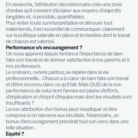
Attention toutefois à être alignés pour ne pas obten
inverse.
En effet, le montant attribué peut être source
d’interrogations. Lorsque les règles sont claires, 
ne se pose pas. Les fonctions commerciales ou
managériales reçoivent bien souvent des objectif
et peuvent anticiper les montants octroyés. L’effe
surprise est maitrisé par un contexte contractuel 
toute incertitude.
En revanche, l’attribution discrétionnaire crée un
d’ombre qu’il convient d’éclairer aux moyens d’obj
tangibles et, si possible, quantifiables.
Pour éviter toute surinterprétation et dénouer to
malentendu, il est essentiel de communiquer cla
sur la politique salariale en place et la manière dont
de chacun est valorisé.
Performance v/s encouragement ?
On nous apprend depuis l’enfance l’importance d