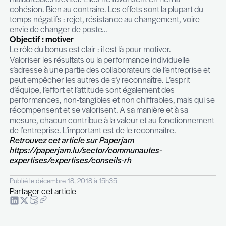
reflet de la qualification et des compétences du s
sein de l’entreprise, le collaborateur se compare 
à la performance des autres et il doit également s
compétitif par rapport à ce qui se pratique sur le
La notion du « juste » doit transparaître dans le m
d’attribution du bonus pour que chacun se recon
dans la politique salariale menée par l’entreprise. I
essentiel d’observer une cohérence et une ligne d
et cela commence par choisir ce qu’elle veut valor
Récompenser les résultats et seulement les résul
Prendre en compte les efforts réalisés ? Valorise
comportement ? Souligner un esprit d’équipe ?
A éviter
Etre agile, oui, mais à bon escient !
Agir au coup par coup, décider du jour au lendem
nouvelle politique de rémunération ou encore agir
des performances des uns et des autres, sont de
maladresses à éviter. Elles ne favorisent en rien la