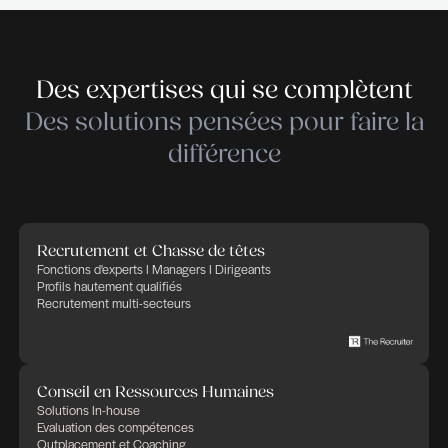
cohésion. Bien au contraire. Les effets sont la plu
temps négatifs : rejet, résistance au changement,
envie de changer de poste…
Objectif : motiver
Le rôle du bonus est clair : il est là pour motiver.
Valoriser les résultats ou la performance individue
s’adresse à une partie des collaborateurs de l’entr
peut empêcher les autres de s’y reconnaître. L’esp
d’équipe, l’effort et l’attitude sont également des
performances, non-tangibles et non chiffrables, m
récompensent et se valorisent. A sa manière et à
mesure, chacun contribue à la valeur et au fonc
de l’entreprise. L’important est de le reconnaître.
Retrouvez cet article sur Paperjam
https://paperjam.lu/sector/communautes-
expertises/expertises/conseils-rh
Publié le décembre 18, 2018 à 15h35