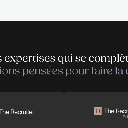
 lors, profiter d’une pause carrière – imposée ou n
ns en lien avec son expertise professionnelle est un
 monde de l’entreprise, le manque de contact social pe
at dépressif néfaste pour les projets souhaités. Pre
ens collègues, clients ou partenaires sont autant 
rticle sur Paperjam
am.lu/sector/communautes-expertises/expertises/co
bre 26, 2018 à 11h14