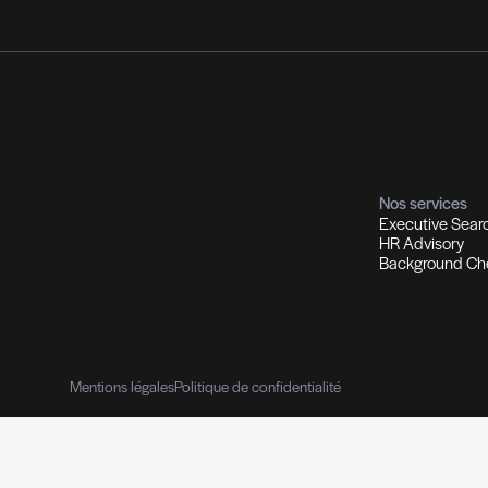
utement et Chasse de têtes
Co
ions d'experts I Managers I Dirigeants
Profils
Sol
ment qualifiés
Recrutement multi-secteurs
Out
Contrôle de références pro
Vérifications des parcours profes
Données personnelles
e-Reputat