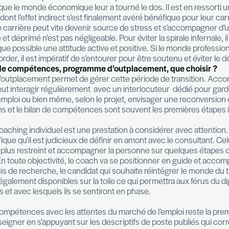
re est un phénomène qui s’observe de plus en plus fr
out moment de la vie professionnelle. Si le ‘trou’ dan
est désormais acceptée voire encouragée selon la sit
ant et répondre à une aspiration personnelle dont la 
ise 2009 a été l’occasion pour bon nombre de jeunes
anitaires lorsque le monde économique leur a tourné
 de maturité, dont l’effet indirect s’est finalement av
subie, la pause carrière peut vite devenir source de
ir dévalorisé et déprimé n’est pas négligeable. Pour évi
tant autant que possible une attitude active et posi
ifficile à ré-aborder, il est impératif de s’entourer p
nnel, bilan de compétences, programme d’outpla
 programme d’outplacement permet de gérer cette p
la personne peut interagir régulièrement avec un i
d’un nouvel emploi ou bien même, selon le projet, en
ions d’entretiens et le bilan de compétences sont so
alement, le coaching individuel est une prestation à 