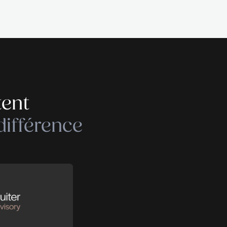
on – en rejoignant une association ou en menant
 moyen non négligeable de rester actif et de préserv
ut être difficile à vivre. Un repli sur soi-même peut
ndre le temps de réactiver son réseau est une
de personnes qui nous gardent connectés au monde
nseils-rh
Partager cet art