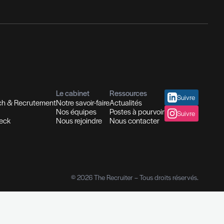
nseil en Ressources Humaines
utions In-house
Evaluation des compétences
placement et Coaching
fessionnelles
sionnels
Diplômes I
ion