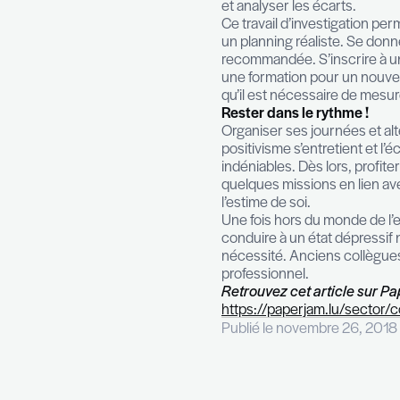
qui répond à un 
formule adaptée
reprendre confia
processus de pré
Pléthore d’infor
d’appliquer les 
Vérifier son em
Vérifier l’adéqu
indicateur est s
et analyser les 
Ce travail d’inv
un planning réa
recommandée. S’
une formation p
qu’il est nécess
Rester dans le 
Organiser ses j
positivisme s’en