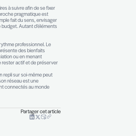
mont avec le consultant. Celui-ci peut présenter une
nne sur quelques étapes clés. Le coaching aide à
itionner en guide et accompagner tout au long du
 réintégrer le monde du travail.
i permettra aux férus du digital de se documenter et
ase.
 de l’emploi reste la première priorité. Le premier
fs de poste publiés qui correspondent à son propre pr
de formations supplémentaires à suivre afin de se fixe
sentiel.Pour autant, une approche pragmatique est
niveau en anglais par exemple fait du sens, envisag
e en termes de temps et de budget. Autant d’élémen
der une cadence proche du rythme professionnel. Le
action avec nos semblables présente des bienfaits