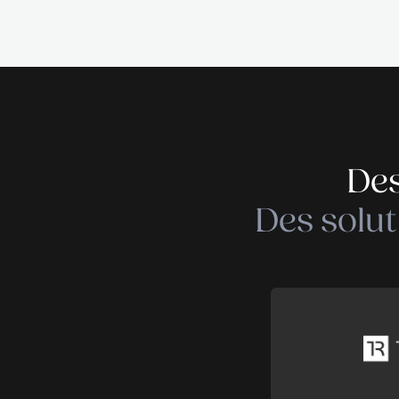
indéniables. Dès
quelques missio
l’estime de soi.
Une fois hors du
conduire à un ét
nécessité. Anci
professionnel.
Retrouvez cet a
https://paperj
Publié le novem