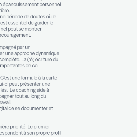
équemment. Les raisons sont diverses et variées, et
s le CV pouvait être fustigé à une certaine époque, la
uation. Volontaire, elle peut donner naissance à un
réalisation est souvent corrélée à un timing adéquat.
 de réaliser des tours du monde ou de s’impliquer d
 le dos. Il est en ressorti un épanouissement person
éré bénéfique pour leur carrière.
 stress et s’accompagner d’une période de doutes où l
ter la spirale infernale, il est essentiel de garder le
tive. Si le monde professionnel peut se montrer
our être soutenu et éviter le découragement.
cement, que choisir ?
ériode de transition. Accompagné par un
nterlocuteur dédié pour garder une approche dynami
visager une reconversion complète. La (ré) écriture 
uvent les premières étapes importantes de ce
considérer avec attention. C’est une formule à la car