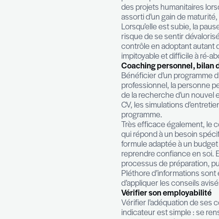
La pause carriè
apparaissent à t
pause carrière 
projet épanouiss
période post cr
des projets hum
assorti d’un gain
Lorsqu’elle est 
risque de se sent
contrôle en adop
impitoyable et d
Coaching perso
Bénéficier d’un
professionnel, 
de la recherche 
CV, les simulat
programme.
Très efficace ég