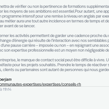
besoin spécifique qu’il est judicieux de définir en a
 à un budget plus restreint et accompagner la perso
nce en soi. En toute objectivité, le coach va se pos
paration, puis de recherche, le candidat qui souhaite
mations sont également disponibles sur la toile ce qu
conseils avisés et avec lesquels ils se sentiront en ph
ployabilité
ation de ses compétences avec les attentes du marché
imple : se renseigner en s’appuyant sur les descripti
écarts.
estigation permettra de vérifier ou non la pertinence 
liste. Se donner les moyens de ses ambitions est es
inscrire à un programme intensif pour une remise à 
our un nouveau métier aura une tout autre incidenc
aire de mesurer avant de se lancer.
rythme !
ournées et alterner les activités permettent de gar
tretient et l’échange d’énergie qui résulte de l’inter