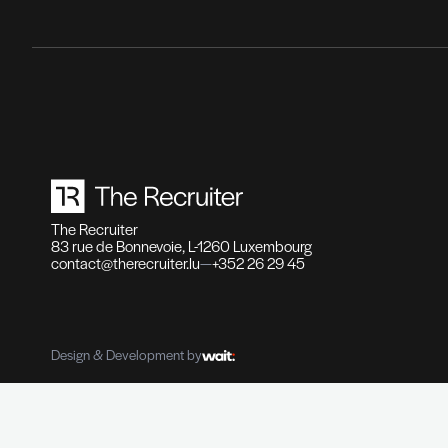
Recr
Fonct
haute