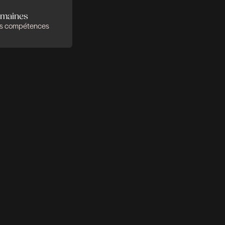
nseil en Ressources Humaines
utions In-house
Evaluation des compétences
placement et Coaching