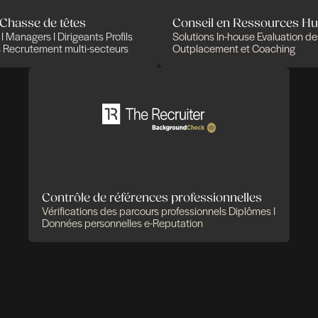
utement et Chasse de têtes
Co
ions d'experts I Managers I Dirigeants
Profils
Sol
ment qualifiés
Recrutement multi-secteurs
Out