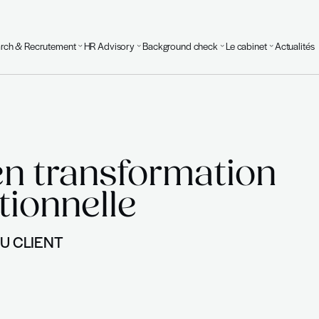
Executive Search & Recrutement
HR Advisory
Background
eil en transfor
nisationnelle
 VENIR DU CLIENT