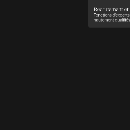
Recr
Fonct
haute