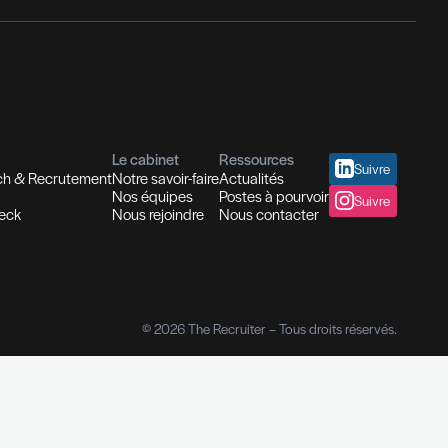
fessionnelles
sionnels
Diplômes I
ion