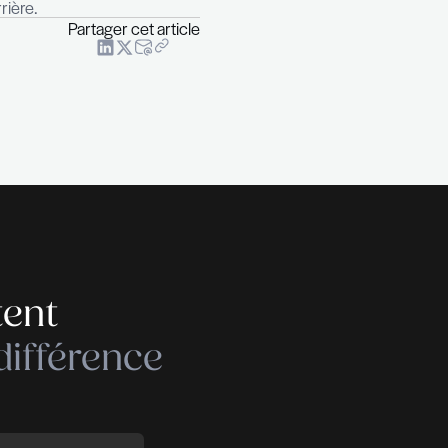
chelle de temps donnée afin d’organiser votre montée e
velopment Center, un coaching individualisé pour un
 votre plan de développement personnel.
de votre carrière, que ce soit avant votre prise de
ion.
 l’avenir
ler un outil indispensable pour développer votre
ptimale mais aussi et surtout d’anticiper votre avenir
poste est aussi une solution qui minimisera votre pri
otre parcours, de vous situer vis-à-vis du monde du
r sur votre parcours de carrière.
Partager cet art