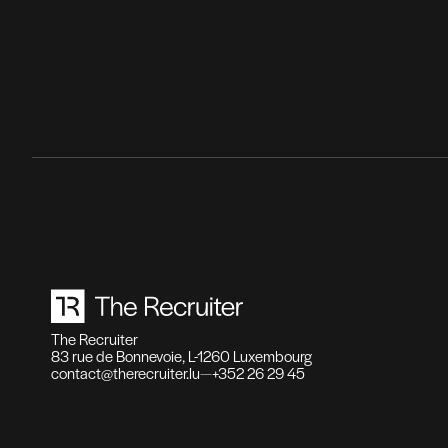
Recr
Fonct
haute