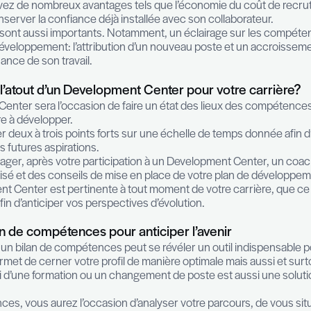
s le cadre de recrutements internes ou externes.
oposés s’adaptent au niveau de séniorité du candidat, 
e managers ou bien au niveau Executive.
ux besoins et aux contraintes de chacun, l’Assessmen
avorisez l’évolution interne
e de promotions internes, il peut être opportun de r
nes au sein de votre organisation. L’objectif est doubl
a personne nouvellement nommée.
 vous retrouvez de nombreux avantages tels que l’
urance de conserver la confiance déjà installée avec
es bénéfices sont aussi importants. Notamment, un
rspective de développement: l’attribution d’un nou
e reconnaissance de son travail.
s: quel est l’atout d’un Development Center
 Development Center sera l’occasion de faire un état
ous sont encore à développer.