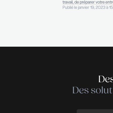
L’objectif consi
compétences et 
Pour cela, vous
accompagnement 
La réalisation d
fonction, pendan
À titre privé,
À votre initiati
carrière profess
Réaliser ce bila
de risque.
Lors de ce bila
travail, de prép
Publié le janvie