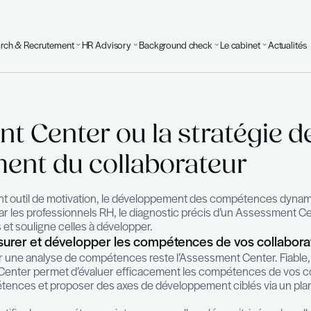
Executive Search & Recrutement
HR Advisory
Background
ités
ssment Center ou la s
oppement du collabor
 un puissant outil de motivation, le développeme
. Plébiscité par les professionnels RH, le diagnosti
 maitrisées et souligne celles à développer.
tifier, mesurer et développer les compéte