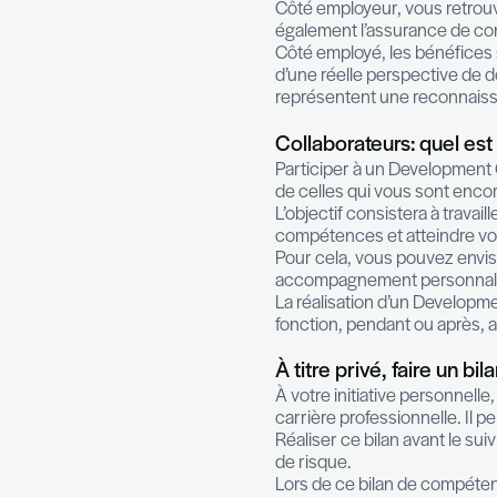
l’employeur dan
Les exercices pr
managers, middl
Pour répondre a
Employeurs: f
Dans un context
évolutions inter
légitimité de l
Côté employeur,
également l’ass
Côté employé, l
d’une réelle pe
représentent un
Collaborateur
Participer à un
de celles qui v