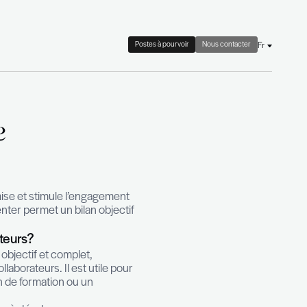
 check
Le cabinet
Actualités
tratégie de
ateur
nt des compétences dynamise et stimule l’engageme
c précis d’un Assessment Center permet un bilan objec
nces de vos collaborateurs?