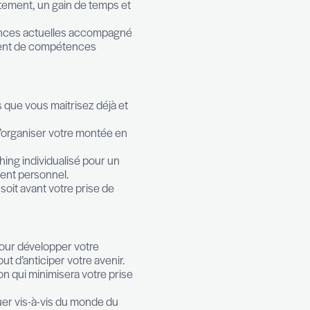
notre offre s’adressant aux entry level/first line
t Center peut être réalisé en présentiel ou en ligne
éaliser un Development Center pour valider les
e: donner de la valeur à la promotion et asseoir la
économie du coût de recrutement, un gain de temps 
 son collaborateur.
 éclairage sur les compétences actuelles accompag
veau poste et un accroissement de compétences
 pour votre carrière?
 des lieux des compétences que vous maitrisez déjà e