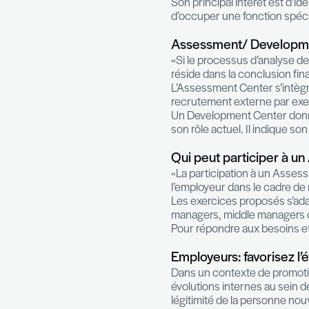
«Le meilleur out
l’Assessment/De
analyser les éc
programme de c
Son principal in
d’occuper une f
Assessment/ 
«Si le processu
réside dans la c
L’Assessment Ce
recrutement ext
Un Development 
son rôle actuel.
Qui peut par
«La participati