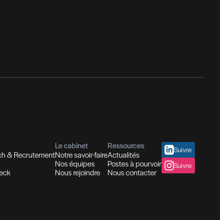
nseil en Ressources Humaines
utions In-house
Evaluation des compétences
placement et Coaching