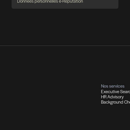
utement et Chasse de têtes
Co
ions d'experts I Managers I Dirigeants
Profils
Sol
ment qualifiés
Recrutement multi-secteurs
Out