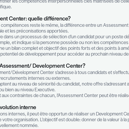
il pour réaliser une analyse de compétences reste l’
velopment Center permet d’évaluer efficacement les
arts de compétences et proposer des axes de dévelo
oaching.
térêt est d’identifier les compétences interpersonne
onction spécifique.
Development Center: quelle différence?
s d’analyse de compétences reste le même, la diff
onclusion finale et les préconisations apportées.
nter s’intègre dans un processus de sélection d’un c
erne par exemple, et indique si la personne possèd
Center donne un bilan complet et objectif des points
 Il indique son potentiel de développement pour acc
ticiper à un Assessment/ Development Cen
on à un Assessment/Dévelopment Center s’adresse à 