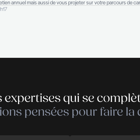
stera à travailler deux à trois points forts sur une é
atteindre vos futures aspirations.
 pouvez envisager, après votre participation à un De
personnalisé et des conseils de mise en place de
’un Development Center est pertinente à tout moment 
t ou après, afin d’anticiper vos perspectives d’évolut
 faire un bilan de compétences pour anticiper
ve personnelle, un bilan de compétences peut se révé
ionnelle. Il permet de cerner votre profil de manière o
n avant le suivi d’une formation ou un changement de 
n de compétences, vous aurez l’occasion d’analyser v
arer votre entretien annuel mais aussi de vous projete
r 19, 2023 à 15h17