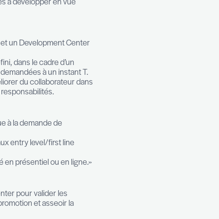
Assessment Center. Fiable, objectif et complet,
 compétences de vos collaborateurs. Il est utile p
ppement ciblés via un plan de formation ou un
lles clés maitrisées de celles à développer en vue
érence entre un Assessment et un Development Cente
andidat pour un poste défini, dans le cadre d’un
e ou non les compétences demandées à un instant T
 forts et des points à améliorer du collaborateur da
éder au prochain niveau de responsabilités.
ter?
tous candidats et s’effectue à la demande de