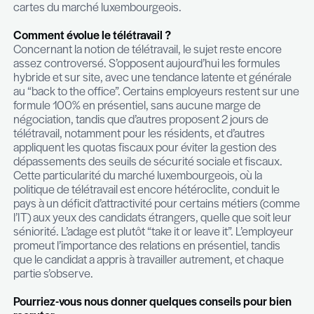
à la qualité des interlocuteurs, plutôt qu’à des asp
à-terre parfois trop présents dans les échanges.
L’entreprise est un organisme vivant, non figé, en
permanente. La capacité d’adaptation et la faculté
porteur de projets en interne, ainsi qu’à anticiper 
évolutions du marché, sont des éléments centrau
définition d’un “meilleur profil”. Les meilleurs profil
rejoindront une entreprise humble dans sa réussit
sur ses forces et ses faiblesses, et capable de r
question. Ils apprécieront un discours clair, empre
d’authenticité, et préfèreront l’optimisme au pess
solution plutôt que le problème.
Les attentes des employeurs ont-elles encore 
derniers mois ?
Les employeurs cherchent à maîtriser l’inflation sa
inhérente au marché luxembourgeois et sa politi
d’indexation, et adaptent leurs politiques de recr