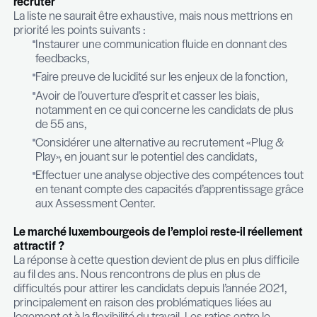
de gestion des ressources humaines en conséq
observe une augmentation des plans sociaux et 
politique de recrutement plus stricte sur les aspe
budgétaires. L’employeur préférera poursuivre sa
candidat idéal pour rester cohérent avec son idé
budgétaire initiale, plutôt que de se précipiter sur
candidat pertinent dont le budget serait trop élev
contexte, les candidats se retrouvent en compéti
d’autres candidats européens, qui viennent rebatt
cartes du marché luxembourgeois.
Comment évolue le télétravail ?
Concernant la notion de télétravail, le sujet reste
assez controversé. S’opposent aujourd’hui les fo
hybride et sur site, avec une tendance latente et
au “back to the office”. Certains employeurs rest
formule 100% en présentiel, sans aucune marge 
négociation, tandis que d’autres proposent 2 jour