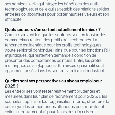
écosystème? Tout n’est pas parfait, mais la divers
culturelle sur le marché du travail au Luxembourg
quasi unique.
Au final, le Luxembourg gagnerait à développer s
communication extérieure et développer son «br
en Europe. Les jeunes adultes en couple ou en fa
généralement très séduits par le pays, mais peu l
comme une réelle destination professionnelle. 
gagnerait à afficher ses réussites de manière hum
objective ; le pays reste parfois trop discret. Il sera
intéressant de travailler sur l’attractivité du pays p
collaborateurs en début de carrière, âgés de 25 à
ainsi que sur une offre accessible en matière de 
Cet aspect devient un enjeu majeur pour permett
jeunes générations de venir s’installer au Luxemb
Proposer des logements de petite surface à des 
attractifs est impératif, sauf si la stratégie est de 