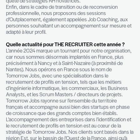
spécifiques de l’employeur. Dans le cadre de la g
carrières et des talents, ainsi que du développe
compétences des collaborateurs, nous avons cr
Assessment Center dédié. Regroupées sous l’en
Advisory, des solutions RH sur mesure, telles qu
bilans de compétences individualisés, des sessi
coaching de managers et des formations en Lead
des solutions In-House, sont proposées aux emp
quête de stratégies RH novatrices.
Enfin, dans le cadre de transition ou de reconvers
professionnelle, nous proposons des sessions
d’Outplacement, également appelées Job Coachi
personnes souhaitant un accompagnement sur 
adapté à leur profil.
Quelle actualité pour THE RECRUITER cette a
L’année 2024 marque un tournant pour notre orga