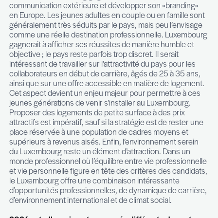
Faire preuve de lucidité sur les enjeux de la f
Avoir de l’ouverture d’esprit et casser les biai
notamment en ce qui concerne les candidats
de 55 ans,
Considérer une alternative au recrutement «
Play», en jouant sur le potentiel des candidats
Effectuer une analyse objective des compét
en tenant compte des capacités d’apprentis
aux Assessment Center.
Le marché luxembourgeois de l’emploi reste-il 
attractif ?
La réponse à cette question devient de plus en plus
au fil des ans. Nous rencontrons de plus en plus 
difficultés pour attirer les candidats depuis l’ann
principalement en raison des problématiques liée
logement et à la flexibilité du travail. Les ratios entr