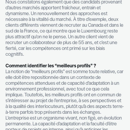
C’est là que tout commence. La capacité à recrut
manière efficace, à connaître ses besoins et à y 
rapidement pour soutenir la croissance, tout en s
communication (la fameuse marque employeur), e
des clés du succès en matière de recrutement p
entreprise. La capacité à recruter de manière str
agile et créative, en misant sur l’apprentissage et 
développement des compétences, est cruciale. 
individu sera d’autant plus motivé par un poste qui 
partiellement de sa zone de confort, lui permettan
développer de nouvelles compétences. Nous o
encore trop souvent des entreprises qui recruten
manière identique, mode “plug and play” sans mis
suffisamment sur le potentiel d’apprentissage et
d’adaptation. Le rejet de tous les biais est égalem
nécessaire. La vie professionnelle s’étend de l’âg
65 ans environ, et il est important de recruter tou
de cet intervalle, en sortant des mécanismes de 