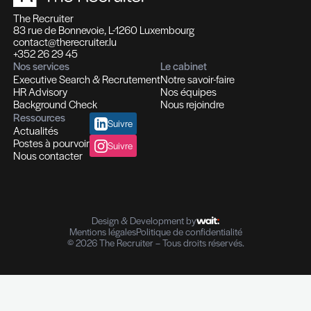
Quels secteurs s’en sortent actuellement le mi
Comme souvent lorsque les secteurs sont en tens
commerciaux restent des profils très recherchés.
tendance est identique pour les profils technolo
(toute séniorité confondue), ainsi que pour les f
et juridiques, qui restent en demande à condition
présenter des compétences pointues. Enfin, les p
multilingues ou anglophones d’un niveau quasi nat
également prisés dans les secteurs tertiaire et ind
Quelles sont vos perspectives au niveau emplo
2025 ?
Les entreprises vont rester relativement prudent
mesurées dans leur plan de recrutement pour 20
souhaitent optimiser leur organisation interne, st
catalogue des compétences attendues pour recr
éviter le recrutement «1 pour 1» lors des départs 