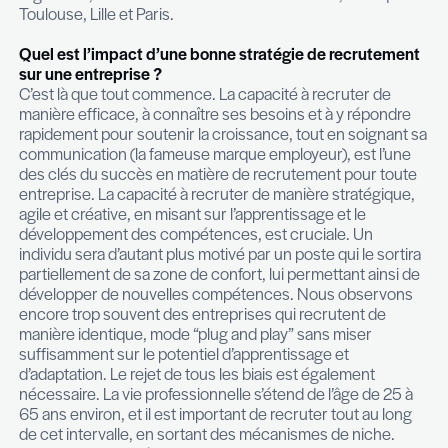
car nous sommes désormais implantés en France
précisément à Nancy et à Saint-Nazaire (à proxim
Nantes). Nous opérons en France sous le nom de
Tomorrow Jobs, avec une spécialisation dans le
recrutement de profils en tension, tels que les mé
d’ingénierie informatique, les commerciaux, les 
Analysts, et les Scrum Masters / directeurs de pr
Tomorrow Jobs rayonne sur l’ensemble du territo
français et accompagne aussi bien des startups 
de croissance que des grands comptes bien établ
L’accompagnement des entreprises dans l’identifi
le recrutement de profils en tension est au cœur 
stratégie de Tomorrow Jobs. Nos clients sont bas
région Est, sur le bassin de l’Ouest de la France, ai
Toulouse, Lille et Paris.
Quel est l’impact d’une bonne stratégie de re
sur une entreprise ?