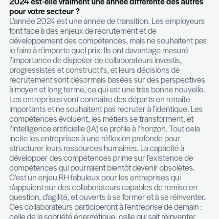
nombre de candidats contactés et le nombre de 
recrutés sont vertigineux. Néanmoins, il faut reste
et admettre que le marché luxembourgeois reste 
attractif par rapport à d’autres pays. En termes de
de carrière, le Luxembourg fonctionne majoritair
le principe de la méritocratie, et les opportunités 
progression existent et peuvent être bien plus ra
qu’ailleurs. Le pays sait se révéler être un véritab
de carrière, où l’on accorde peu d’importance à l
des écoles et aux origines sociales. Faites vos pr
vous pourrez progresser ! Bien entendu, nous a
de multinationales ou de sièges sociaux que les a
capitales européennes, mais faire un bout de ch
professionnel au Luxembourg est souvent bénéfi
matière de diversité au travail, quel autre pays peu
targuer d’une telle concentration de citoyens du
proposer des études dans plusieurs environnem
linguistiques et de faire cohabiter de manière agr