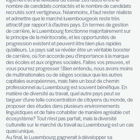
télétravail, notamment pour les résidents, et d’aut
appliquent les quotas fiscaux pour éviter la gesti
dépassements des seuils de sécurité sociale et f
Cette particularité du marché luxembourgeois, où
politique de télétravail est encore hétéroclite, con
pays à un déficit d’attractivité pour certains mét
l’IT) aux yeux des candidats étrangers, quelle que 
séniorité. L’adage est plutôt “take it or leave it”. L
promeut l’importance des relations en présentiel,
que le candidat a appris à travailler autrement, e
partie s’observe.
Pourriez-vous nous donner quelques conseils p
recruter
La liste ne saurait être exhaustive, mais nous met
priorité les points suivants :
Instaurer une communication fluide en donn
feedbacks,