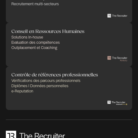
à moyen et long terme, ce qui est une très bonne 
Les entreprises vont connaître des départs en ret
importants et ne souhaitent pas recruter à l’ident
compétences évoluent, les métiers se transforme
l’intelligence artificielle (IA) se profile à l’horizon. 
incite les entreprises à une réflexion profonde po
structurer leurs ressources humaines. La capacit
développer des compétences prime sur l’existen
compétences qui pourraient bientôt devenir obso
C’est un enjeu RH fabuleux pour les entreprises q
s’appuient sur des collaborateurs capables de re
question, d’agilité, et ouverts à se former et à se r
Ces collaborateurs participeront à l’entreprise de
celle de la sobriété énergétique, celle qui sait réi
ses services, celle qui intègre les bénéfices des o
technologiques, et celle qui sait établir des relati
entre les collaborateurs pour porter haut ses vale
efficacité.