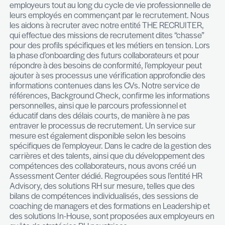
d’autres pays
octobre 28, 2024
Comment votre cabinet aide-t-il les futurs emp
En qualité de partenaire RH, nous accompagnons
employeurs tout au long du cycle de vie professio
leurs employés en commençant par le recruteme
les aidons à recruter avec notre entité THE REC
qui effectue des missions de recrutement dites “
pour des profils spécifiques et les métiers en tens
la phase d’onboarding des futurs collaborateurs e
répondre à des besoins de conformité, l’employe
ajouter à ses processus une vérification approfo
informations contenues dans les CVs. Notre serv
références, Background Check, confirme les inf
personnelles, ainsi que le parcours professionnel 
éducatif dans des délais courts, de manière à ne 
entraver le processus de recrutement. Un servic
mesure est également disponible selon les besoi