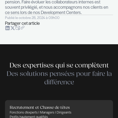
place réservée à une population de cadres moyen
supérieurs à revenus aisés. Enfin, l’environnemen
du Luxembourg reste un élément d’attraction. Da
monde professionnel où l’équilibre entre vie profe
et vie personnelle figure en tête des critères des
le Luxembourg offre une combinaison intéressan
d’opportunités professionnelles, de dynamique de
d’environnement international et de climat social.
2024 est-elle vraiment une année différente de
pour votre secteur ?
L’année 2024 est une année de transition. Les e
font face à des enjeux de recrutement et de
développement des compétences, mais ne souha
le faire à n’importe quel prix. Ils ont davantage m
l’importance de disposer de collaborateurs invest
progressistes et constructifs, et leurs décisions 
recrutement sont désormais basées sur des per