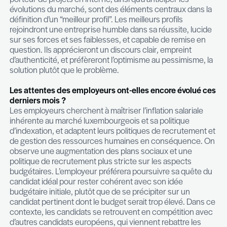
Nous constatons également que des candidats 
d’autres marchés apportent fraîcheur, entrain et
dynamisme. Un renouvellement des approches e
nécessaire à la vitalité du marché. À titre d’exemp
clients différents viennent de recruter au Canada 
sud de la France, ce qui montre que le Luxembour
plus attractif qu’on ne le pense. Un autre client vi
recruter un collaborateur de plus de 55 ans, et c’
fierté, car les compétences ont primé sur les biai
cognitifs.
Comment identifier les “meilleurs profils” ?
La notion de “meilleurs profils” est somme toute re
elle doit être repositionnée dans un contexte de
compétences attendues et de capacité d’adaptat
environnement professionnel, avec tout ce que c
implique. Toutefois, les meilleurs profils ont en 
s’intéresser au projet de l’entreprise, à ses persp