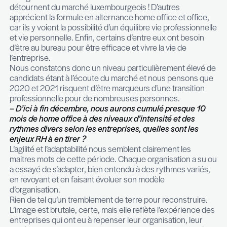
– Cette crise a-t-elle un impact sur l’état d’esprit
employés ?
Cette situation imposée de home office a de fact
une forme d’introspection des employés vis-à-vis 
travail, leur rôle et leur impact dans l’entreprise.
reçu des témoignages de certains candidats front
ont drastiquement revu leurs objectifs professionn
refusent de subir le traffic quotidien et le temps de
allongé domicile/travail. Le résultat est édifiant car
détournent du marché luxembourgeois ! D’autres
apprécient la formule en alternance home office e
car ils y voient la possibilité d’un équilibre vie pro
et vie personnelle. Enfin, certains d’entre eux ont
d’être au bureau pour être efficace et vivre la vie 
l’entreprise.
Nous constatons donc un niveau particulièremen
candidats étant à l’écoute du marché et nous pe
2020 et 2021 risquent d’être marqueurs d’une tra