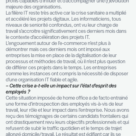
matière de recrutement ainsi que des projets RH 
général. Les profils spécialisés sont en demande
croisssante de même que certains profils COO / C
employeurs souhaitent s’adjoindre les compéten
profils capables d’influer et d’accompagner une (r
majeure des organisations.
La filière IT reste très active car la crise sanitaire a
et accéléré les projets digitaux. Les informaticien
niveaux de seniorité confondus, ont vu leur char
travail s’accroitre significativement ces derniers 
le contexte d’accélération des projets IT.
L’engouement autour de l’e-commerce n’est plus 
démontrer mais ces derniers mois ont imposé au
entreprises la mise en place de la digitalisation de
processus et méthodes de travail, où il n’est plus
de différer ces projets dans le temps. Les entrepr
comme les instances ont compris la nécessité de
d’une organisation IT fiable et agile.