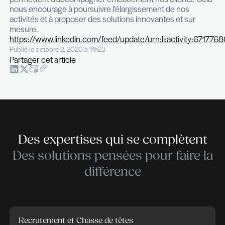
Les professionnels des Ressources Humaines ont
vont continuer à être sur tous les fronts. Cela mo
point leur rôle se situe au cœur de l’organisation,
comme conseil aux dirigeants et en accompagnan
collaborateurs dans ces transitions.
– Êtes-vous optimiste pour les prochains mois ?
Certains indicateurs semblent encourageants dep
début de l’été. Toutefois, le marché de l’emploi ri
contracter encore car certains secteurs d’activit
encore impactés. Néanmoins, les métiers d’expert
que certaines fonctions « support » sont à nouve
demande. Nous observons une volonté des empl
affronter cette situation plutôt que de la subir et l
recrutements envisagés sont le signe de cet état 
Nos différents services RH tels que nos solutions
d’assessment, notre plateforme digitale de prise 
références et la mise à disposition de Consultan
permettent d’accompagner efficacement nos clie