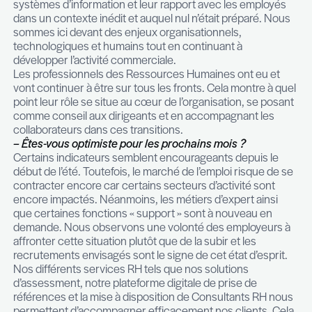
professionnelle pour de nombreuses personnes.
– D’ici à fin décembre, nous aurons cumulé pre
mois de home office à des niveaux d’intensité et
rythmes divers selon les entreprises, quelles son
enjeux RH à en tirer ?
L’agilité et l’adaptabilité nous semblent clairement 
maitres mots de cette période. Chaque organisati
a essayé de s’adapter, bien entendu à des rythme
en revoyant et en faisant évoluer son modèle
d’organisation.
Rien de tel qu’un tremblement de terre pour recon
L’image est brutale, certe, mais elle reflète l’exp
entreprises qui ont eu à repenser leur organisatio
systèmes d’information et leur rapport avec les 
dans un contexte inédit et auquel nul n’était prép
sommes ici devant des enjeux organisationnels,
technologiques et humains tout en continuant à
développer l’activité commerciale.