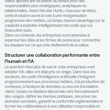
la valeur ajoutée
L’arrivée de l’intelligence artificielle dans les orga
ne se limite pas à une logique de réduction des c
des effectifs. Elle s’inscrit surtout dans une dyn
transformation du travail, visant à doter les collab
des bons outils pour mieux accomplir leurs missi
L’objectif n’est pas de remplacer, mais de simplifie
automatiser les tâches manuelles, répétitives ou à
valeur ajoutée afin de libérer du temps pour des
responsabilités plus stratégiques, analytiques ou
relationnelles. Selon Nicolas Hurlin, chasseur de 
cette évolution ouvre la voie à une réorganisation
progressive des métiers, où l’enjeu repose davant
capacité à exploiter intelligemment les outils que 
l’exécution pure.
Dans ce contexte, les entreprises sont amenées 
repenser les rôles et les fiches de poste pour co