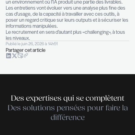
des mécanismes de contrôle afin de tirer parti de
productivité tout en maîtrisant les risques liés à la
confidentialité, à la qualité de l’information ou à la
intellectuelle.
Quand l’IA exécute, comment évaluer l’e
humaine?
Dans ce contexte, l’évaluation de l’expertise méti
deviendra plus complexe. À mesure que l’IA pren
charge une part croissante des tâches opérationn
tandis que l’humain supervise, valide et arbitre, la 
entre exécution et contribution réelle devient plus 
mesurer.
Pour la profession des recruteurs, cela implique 
changement profond de méthode: il ne s’agit plus
seulement d’évaluer ce que le candidat sait faire
autonome, mais de comprendre comment il s’intè