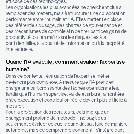
les équipes sur ce qui crée réellement de la valeur
Structurer une collaboration performante
l’humain et l’IA
La question n’est plus de savoir si les entreprises
adopter l’IA: elles ont déjà pris ce virage. Dans tou
secteurs, les outils d’intelligence artificielle s’intè
progressivement aux processus métiers, à la pro
contenus, à l’analyse de données ou encore à la r
client. L’enjeu se déplace désormais vers l’enca
des usages: définir les bonnes pratiques, sécuris
données sensibles, garantir la conformité régleme
former les collaborateurs à une utilisation respon
efficace de ces technologies.
Les organisations les plus avancées ne cherchent
remplacer des métiers, mais à structurer une coll
performante entre l’humain et l’IA. Elles mettent 
des référentiels d’usage, des chartes de gouver