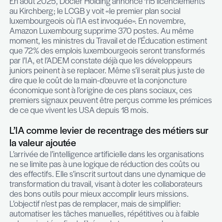
transformer en conséquence la manière même
recruter.
L’IA, un accélérateur de plans sociaux?
En août 2025, Docler Holding annonce 115 licen
au Kirchberg; le LCGB y voit «le premier plan socia
luxembourgeois où l’IA est invoquée». En novemb
Amazon Luxembourg supprime 370 postes. Au
moment, les ministres du Travail et de l’Éducation
que 72% des emplois luxembourgeois seront tra
par l’IA, et l’ADEM constate déjà que les dévelop
juniors peinent à se replacer. Même s’il serait plus
dire que le coût de la main-d’œuvre et la conjonct
économique sont à l’origine de ces plans sociaux
premiers signaux peuvent être perçus comme le
de ce que vivent les USA depuis 18 mois.
L’IA comme levier de recentrage des mét