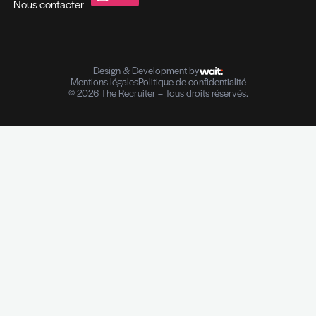
Evaluation des compétences
Outplacement et Coaching
Contrôle de références professionnelles
Vérifications des parcours professionnels
Diplômes I Données personnelles
e-Reputation
The Recruiter