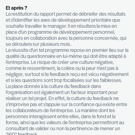
fournisseurs et ses clients, le feedback s’appuie 
données factuelles et multi sources. Les réponse
restituées de manière anonyme pour préserver l
spontanéité et la franchise des participants.
Ainsi, pour mesurer les compétences en leadersh
manager, seront évaluées ses aptitudes en
communication, en vision stratégique, en pilotage 
en accompagnement d’équipe, en gestion du c
et en prise de décision.
Et après ?
La restitution du rapport permet de débriefer des 
et d’identifier les axes de développement priorita
souhaite travailler le manager. Il en résultera la mi
place d’un programme de développement person
toujours en collaboration avec la personne conce
se déroulera sur plusieurs mois.
La réussite d’un tel programme repose en premier l