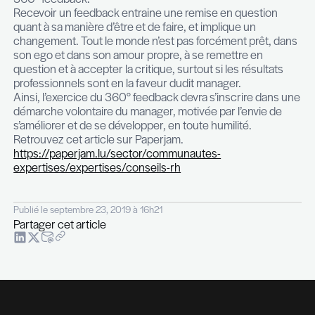
qualité du questionnaire en lui-même qui doit être
l’entreprise. Le risque de créer une culture négati
comme le ressentiment, la colère ou la peur n’est 
négliger, surtout si le feedback reçu est vécu né
et si les questions sont trop focalisées sur les fai
La place donnée à la culture du feedback dans
l’organisation est également un facteur important
réaliser un tel projet. En effet, la culture du feedb
s’improvise pas et s’appuie sur la confiance qui ex
les collaborateurs de l’entreprise. La manière dont
personnes interagissent entre elles, dans le fond e
forme, ainsi que les valeurs de l’entreprise perme
consultant de valider ou non la pertinence de me
360° feedback.
Recevoir un feedback entraine une remise en qu
quant à sa manière d’être et de faire, et implique u
changement. Tout le monde n’est pas forcément p
son ego et dans son amour propre, à se remettre