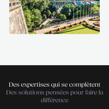
Lorem ipsum dolor sit amet, consectetur adipi
elit. Quisque vestibulum, enim vel blandit cong
ligula libero mattis libero, id bibendum ligula sap
amet odio. Praesent non nisl et justo ullamcor
consequat et non lectus. Sed rutrum hendreri
eu consectetur. Sed porttitor nisl vitae diam faci
at aliquam sem imperdiet. Praesent imperdiet, 
rhoncus sagittis, arcu nisl condimentum lacus,
rhoncus erat orci a leo.