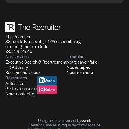
rhoncus erat orci a leo.
Lorem ipsum dolor sit amet, consectetur adipi
elit. Quisque vestibulum, enim vel blandit cong
ligula libero mattis libero, id bibendum ligula sap
amet odio. Praesent non nisl et justo ullamcor
consequat et non lectus. Sed rutrum hendreri
eu consectetur.