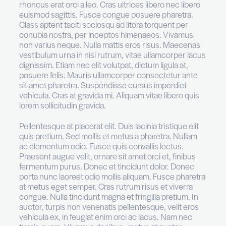
consequat et non lectus. Sed rutrum hendreri
eu consectetur. Sed porttitor nisl vitae diam faci
at aliquam sem imperdiet. Praesent imperdiet, 
rhoncus sagittis, arcu nisl condimentum lacus,
rhoncus erat orci a leo. Cras ultrices libero nec
euismod sagittis. Fusce congue posuere phare
Class aptent taciti sociosqu ad litora torquent 
conubia nostra, per inceptos himenaeos. Viv
non varius neque. Nulla mattis eros risus. Ma
vestibulum urna in nisi rutrum, vitae ullamcorp
dignissim. Etiam nec elit volutpat, dictum ligula 
posuere felis. Mauris ullamcorper consectetur
sit amet pharetra. Suspendisse cursus imperdi
vehicula. Cras at gravida mi. Aliquam vitae liber
lorem sollicitudin gravida.
Pellentesque at placerat elit. Duis lacinia tristiqu
quis pretium. Sed mollis et metus a pharetra. N