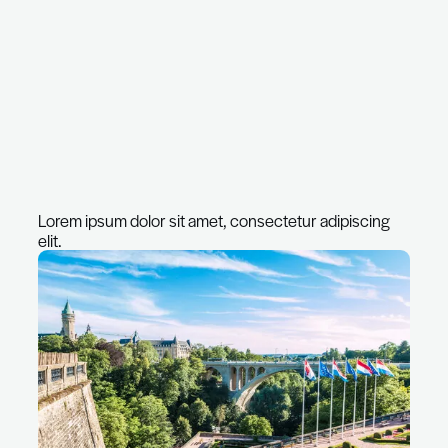
elit. Quisque vestibulum, enim vel blandit cong
ligula libero mattis libero, id bibendum ligula sap
amet odio. Praesent non nisl et justo ullamcor
consequat et non lectus. Sed rutrum hendreri
eu consectetur.
Lorem ipsum dolor sit amet, consectetur adipi
elit.
Lorem ipsum dolor sit amet, consectetur adipi
elit. Quisque vestibulum, enim vel blandit cong
ligula libero mattis libero, id bibendum ligula sap
amet odio. Praesent non nisl et justo ullamcor
consequat et non lectus. Sed rutrum hendreri
eu consectetur. Sed porttitor nisl vitae diam faci
at aliquam sem imperdiet. Praesent imperdiet, 
rhoncus sagittis, arcu nisl condimentum lacus,
rhoncus erat orci a leo.