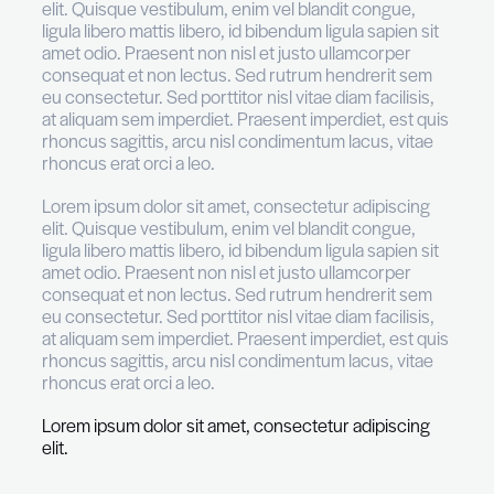
Pellentesque at placerat elit. Duis lacinia tristiqu
quis pretium :
Pellentesque non dolor ac enim pharetra p
sed eget lectus.
Curabitur placerat tellus sed lacus imperdi
placerat.
In id dui elementum mauris accumsan molli
quis dolor.
Nam bibendum arcu in metus pretium, et
consequat justo tristique.
Phasellus dapibus eros ut arcu eleifend in
vitae dictum nisl.
Lorem ipsum dolor sit amet, consectetur adipi
elit.
Lorem ipsum dolor sit amet, consectetur adipi