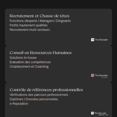
Lorem ipsum dolor sit amet, consectetur adipi
elit. Quisque vestibulum, enim vel blandit cong
ligula libero mattis libero, id bibendum ligula sap
amet odio. Praesent non nisl et justo ullamcor
consequat et non lectus. Sed rutrum hendreri
eu consectetur.
Lorem ipsum dolor sit amet, consectetur adipi
elit.
Lorem ipsum dolor sit amet, consectetur adipi
elit. Quisque vestibulum, enim vel blandit cong
ligula libero mattis libero, id bibendum ligula sap
amet odio. Praesent non nisl et justo ullamcor
consequat et non lectus. Sed rutrum hendreri
eu consectetur. Sed porttitor nisl vitae diam faci
at aliquam sem imperdiet. Praesent imperdiet, 
rhoncus sagittis, arcu nisl condimentum lacus,