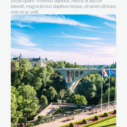
ac elementum odio. Fusce quis convallis lectus
Praesent augue velit, ornare sit amet orci et, fi
fermentum purus. Donec et tincidunt dolor. D
porta nunc laoreet odio mollis aliquam. Fusce 
at metus eget semper. Cras rutrum risus et viv
congue. Nulla tincidunt magna et fringilla preti
auctor, turpis non venenatis pellentesque, veli
vehicula ex, in feugiat enim orci ac lacus. Nam
turpis quam. Vivamus dapibus, metus at aucto
blandit, magna lectus dapibus neque, sit amet u
erat mi ac velit.