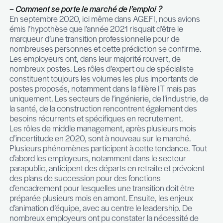
solutions d’accompagnement et de développeme
compétences.
Assessment & Development Ce
Coaching
de Managers,
Accompagnement & Tra
de carrière
,
Études de Rémunération
, ainsi que
solutions de prestations RH internalisées sont p
Effective en pratique depuis plusieurs années, ce
nouvelle marque HR Advisory consolide et regro
activités de conseil RH.
– Comment se porte le marché de l’emploi ?
En septembre 2020, ici même dans AGEFI, nous 
émis l’hypothèse que l’année 2021 risquait d’être 
marqueur d’une transition professionnelle pour d
nombreuses personnes et cette prédiction se co
Les employeurs ont, dans leur majorité rouvert, d
nombreux postes. Les rôles d’expert ou de spécia
constituent toujours les volumes les plus importa
postes proposés, notamment dans la filière IT ma