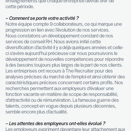
Rien n’est acquis et les certitudes en entreprise n
pas. Les organisations du travail ont été bousculé
équipes ont été mises sous pression, les busines
ont été mis à rude épreuve. L’agilité des individus
entreprises a été nécessaire pour faire face à de
situations humaines et managériales tout à fait no
L’une des leçons est en quelque-sorte de toujour
vigilant et flexible ; la viabilité économique de tout
entreprise peut être remise en cause sur une éch
temps rapide et cela est encore plus dur à appré
lorsque les facteurs externes et peu contrôlables
en jeu.
Si certaines entreprises ont connu une période fas
reconnaitre que cela reste marginal. D’une maniè
d’une autre, que ce soit au niveau humain, financi
organisationnel, nul n’a été épargné.
Vigilance, humilité et agilité sont de notre point d