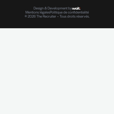
Conseil en Ressources Humaines
Solutions In-house
Evaluation des compétences
Outplacement et Coaching
Contrôle de références professionnelles
Vérifications des parcours professionnels
Diplômes I Données personnelles
e-Reputation