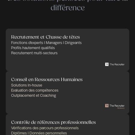
talents, concept en vogue depuis plusieurs déce
semble encore plus d’actualité.
– Les attentes des employeurs ont-elles évolué 
Les employeurs expriment davantage leur attac
compétences interpersonnelles. Au-delà des
compétences métiers, chacun sait que la réussit
une fonction est bien souvent plus liée à des asp
humains que techniques.
Nos outils d’analyse comportementale, DISC, HP
MBTI ajoutés à notre expertise professionnelle n
permettent de guider, conseiller ou accompagne
l’entreprise dans sa réflexion et ses décisions en
RH.
Lire l’article sur Linkedin
Publié le juin 22, 2021 à 15h02
Partager cet article