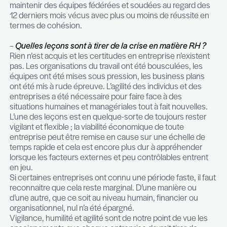
uniquement. Les secteurs de l’ingénierie, de l’ind
la santé, de la construction rencontrent égaleme
besoins récurrents et spécifiques en recrutemen
Les rôles de middle management, après plusieurs
d’incertitude en 2020, sont à nouveau sur le mar
Plusieurs phénomènes participent à cette tenda
d’abord les employeurs, notamment dans le sect
parapublic, anticipent des départs en retraite et p
des plans de succession pour des fonctions
d’encadrement pour lesquelles une transition doit
préparée plusieurs mois en amont. Ensuite, les e
d’animation d’équipe, avec au centre le leadershi
nombreux employeurs ont pu constater la nécess
maintenir des équipes fédérées et soudées au re
12 derniers mois vécus avec plus ou moins de réu
termes de cohésion.
–
Quelles leçons sont à tirer de la crise en mati