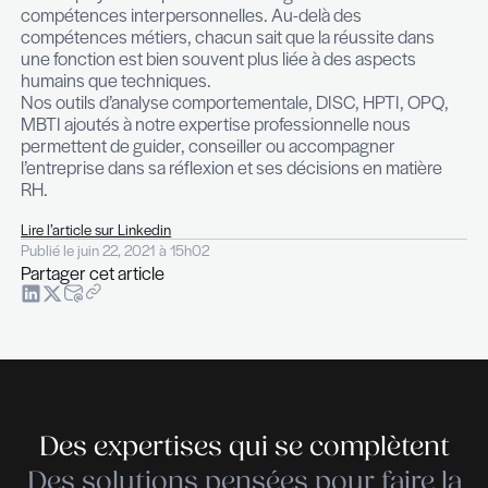
enseignements que chaque entreprise devrait tir
cette période.
– Comment se porte votre activité ?
Notre équipe compte 9 collaborateurs, ce qui m
progression en lien avec l’évolution de nos servic
Nous constatons un développement constant de
services de conseil RH. Nous avions initié cette
diversification d’activité il y a déjà quelques année
ci s’avère aujourd’hui précieuse car nous poursui
développement de nouvelles compétences pour
à des besoins toujours plus larges de la part de no
Les entreprises ont recours à The Recruiter pour
analyses précises du marché de l’emploi et ainsi 
caractéristiques précises concernant certains pr
recherches permettent aux employeurs d’évalue
fonction vacante en matière de scope de responsa
d’attractivité ou de rémunération. La fameuse gu