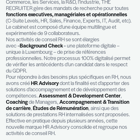
–
Présentez-nous The Recruiter
THE RECRUITER est un
cabinet généraliste et m
secteurs en conseil RH et en Recrutement & E
Search
. Opérant pour l’ICT – Télécoms, le Digital 
Commerce, les Services, la R&D, l’Industrie, THE
RECRUITER gère des mandats de recherche pour
fonctions executives, managériales et opératio
(C-Suite Levels, HR, Sales, Finance, Experts, IT, Au
Le cabinet est composé d’une équipe multilingue 
expérimentée de 9 collaborateurs.
Nos activités de conseil RH se sont élargies
avec «
Background Check
» une plateforme digita
unique à Luxembourg – de prise de références
professionnelles. Notre processus 100% digitali
de vérifier les antécédents d’un candidat dans le
du GDPR.
Pour répondre à des besoins plus spécifiques en
avons créé
HR Advisory
dont la finalité est d’app