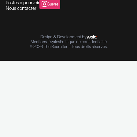
Contrôle de références professionnelles
Vérifications des parcours professionnels
Diplômes I Données personnelles
e-Reputation
The Recruiter
83 rue de Bonnevoie, L-1260 Luxembourg
contact@therecruiter.lu
+352 26 29 45
Nos services
Le cabinet