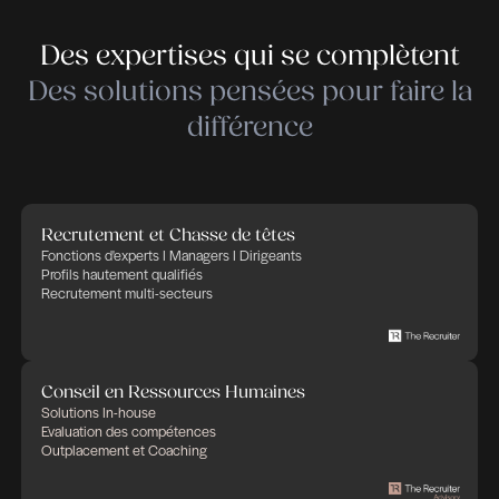
expérience de 8 années, ayant à son actif plusieu
centaines de prises de références professionnell
effectuées. De nombreuses entreprises de la Pla
déjà pu apprécier la valeur ajoutée et la qualité du
Source HR One
http://www.hrone.lu/article/recru
doctor-chexs-la-pertinence-d-un-duo-audacieux
Publié le novembre 19, 2015 à 11h33
Partager cet article
Des expertises qui se compl
Des solutions pensées pour fa