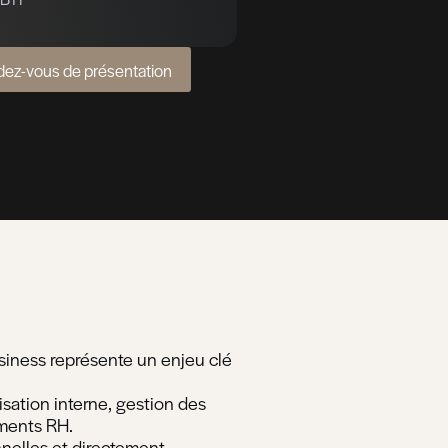
fine des besoins, une évaluation rigoureuse d
stratégique des organisations.
mants et une expertise RH pointue, cette approc
eux humains.
Formations
Leadership &
Management
Gagner en impact et en assert
Gestion des conflits
Dimension de la personnalité 
le MBTI