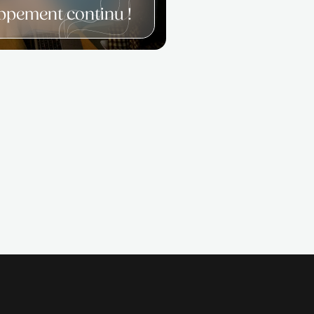
es
jets
des
enir
Des solutions RH personnalisées.
Un développement continu 
r
ts,