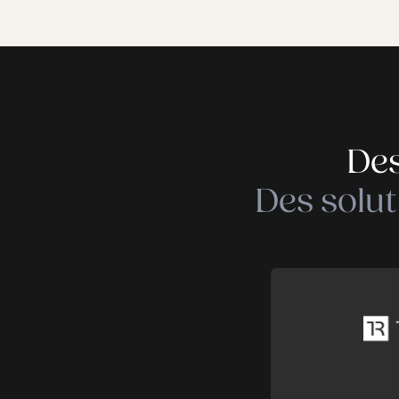
Conseil
et straté
Consultanc
stratégique
Management de 
ad interim Gou