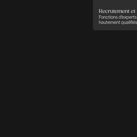
de succession 
politique salaria
Rendez-vo
Rendez-vo
Rendez-vo