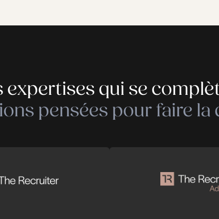
Implémenter une stratégie RH claire et
pour toute organisation.
Notre équipe vous accompagne sur des s
gie
talents, politique de rémunération et s
Notre expertise nous permet d'apporter 
applicables, alignées sur les objectifs d
e
Actualités
Juridiques RH /
Projets sur mesu
transition / DRH
Enquête harcèlement
vernance RH Plan
Accompagnement Tra