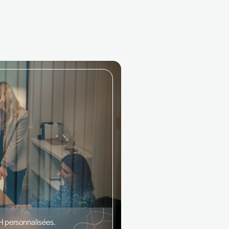
ip
un
 que