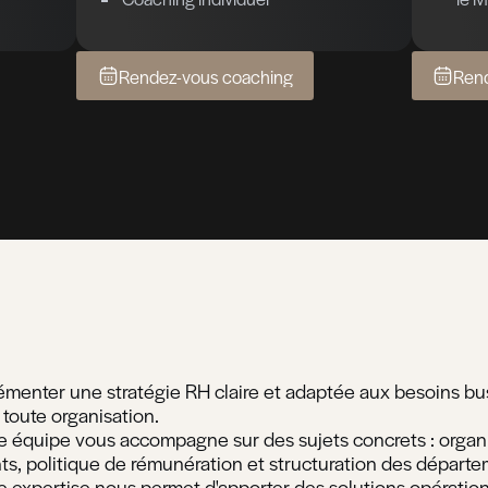
La démarche repose sur une analyse 
ment
compétences et un accompagnement 
En s’appuyant sur des outils perfor
les entreprises à anticiper leurs enj
t &
Transition de
nt
carrière
s compétences
t des
Outplacement
Job coaching
ion
Coaching individuel