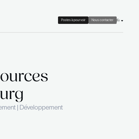
 check
Le cabinet
Actualités
l en Ressources
Luxembourg
b coaching & Outplacement | Développem