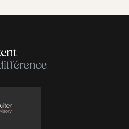
 adaptée aux besoins business représente un en
ujets concrets : organisation interne, gestion
tructuration des départements RH.
des solutions opérationnelles et directement
e votre organisation.
Diagnostic RH
re
Enquêtes de satisfaction
nsparence
Classification de fonctions