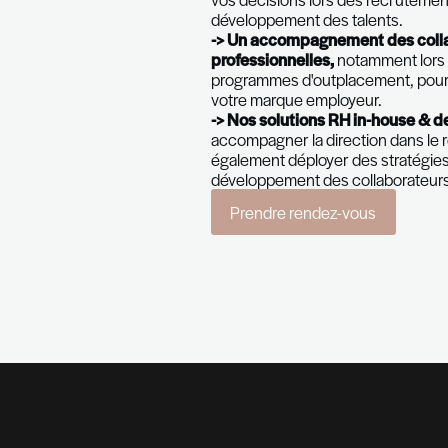
"Les entreprises
révélant le plein 
Notre équipe travaille
départements opératio
accompagnement sur m
RH liés à :
-> Une évaluation de
aptitudes comport
vos décisions lors de
développement des t
-> Un accompagnemen
professionnelles,
not
programmes d'outplac
votre marque employ
-> Nos solutions RH 
accompagner la direc
également déployer de
développement des c