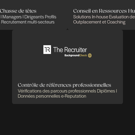
Définition de
des salaires (directiv
le
fiscal impatriés à Lux
us de présentation
us de présentation
us de présentation