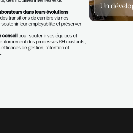
 ne peuvent réussir durablement qu'en
potentiel de leurs équipes."
 en étroite collaboration avec la direction générale, l
nnels et les représentants RH afin de garantir un
esure et une coopération efficace dans leurs pro
s compétences professionnelles, du potentiel et 
ementales
des candidats et collaborateurs pour sout
s recrutements, des mobilités internes et du
alents.
t des collaborateurs dans leurs évolutions
amment lors des transitions de carrière via nos
ement, pour soutenir leur employabilité et préserve
eur.
in-house & de conseil
pour soutenir vos équipes et
tion dans le renforcement des processus RH existan
s stratégies efficaces de gestion, rétention et
ollaborateurs.