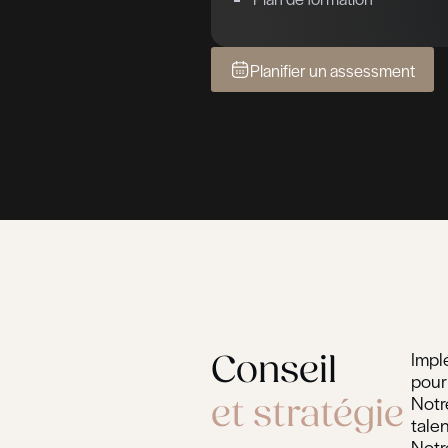
Manage
Assessmen
Developme
Center
Evaluation de
Développemen
compétences
Plan de format