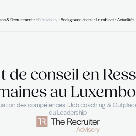
Executive Search & Recrutement
HR Advisory
Background
binet de consei
Humaines au 
ouse | Evaluation des compétences | Jo