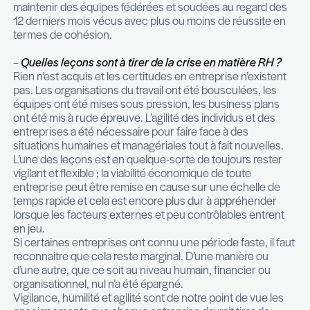
uniquement. Les secteurs de l’ingénierie, de l’ind
la santé, de la construction rencontrent égaleme
besoins récurrents et spécifiques en recrutemen
Les rôles de middle management, après plusieurs
d’incertitude en 2020, sont à nouveau sur le mar
Plusieurs phénomènes participent à cette tenda
d’abord les employeurs, notamment dans le sect
parapublic, anticipent des départs en retraite et p
des plans de succession pour des fonctions
d’encadrement pour lesquelles une transition doit
préparée plusieurs mois en amont. Ensuite, les e
d’animation d’équipe, avec au centre le leadershi
nombreux employeurs ont pu constater la nécess
maintenir des équipes fédérées et soudées au re
12 derniers mois vécus avec plus ou moins de réu
termes de cohésion.
–
Quelles leçons sont à tirer de la crise en mati