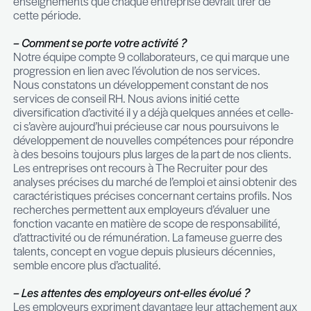
Rien n’est acquis et les certitudes en entreprise n
pas. Les organisations du travail ont été bousculé
équipes ont été mises sous pression, les busines
ont été mis à rude épreuve. L’agilité des individus
entreprises a été nécessaire pour faire face à de
situations humaines et managériales tout à fait no
L’une des leçons est en quelque-sorte de toujour
vigilant et flexible ; la viabilité économique de tout
entreprise peut être remise en cause sur une éch
temps rapide et cela est encore plus dur à appré
lorsque les facteurs externes et peu contrôlables
en jeu.
Si certaines entreprises ont connu une période fas
reconnaitre que cela reste marginal. D’une maniè
d’une autre, que ce soit au niveau humain, financi
organisationnel, nul n’a été épargné.
Vigilance, humilité et agilité sont de notre point d