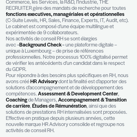
–
Présentez-nous The Recruiter
THE RECRUITER est un
cabinet généraliste et m
secteurs en conseil RH et en Recrutement & E
Search
. Opérant pour l’ICT – Télécoms, le Digital 
Commerce, les Services, la R&D, l’Industrie, THE
RECRUITER gère des mandats de recherche pour
fonctions executives, managériales et opératio
(C-Suite Levels, HR, Sales, Finance, Experts, IT, Au
Le cabinet est composé d’une équipe multilingue 
expérimentée de 9 collaborateurs.
Nos activités de conseil RH se sont élargies
avec «
Background Check
» une plateforme digita
unique à Luxembourg – de prise de références
professionnelles. Notre processus 100% digitali
de vérifier les antécédents d’un candidat dans le
du GDPR.
Pour répondre à des besoins plus spécifiques en
avons créé
HR Advisory
dont la finalité est d’app