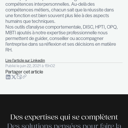
enseignements que chaque entreprise devrait tir
cette période.
– Comment se porte votre activité ?
Notre équipe compte 9 collaborateurs, ce qui m
progression en lien avec l’évolution de nos servic
Nous constatons un développement constant de
services de conseil RH. Nous avions initié cette
diversification d’activité il y a déjà quelques année
ci s’avère aujourd’hui précieuse car nous poursui
développement de nouvelles compétences pour
à des besoins toujours plus larges de la part de no
Les entreprises ont recours à The Recruiter pour
analyses précises du marché de l’emploi et ainsi 
caractéristiques précises concernant certains pr
recherches permettent aux employeurs d’évalue
fonction vacante en matière de scope de responsa
d’attractivité ou de rémunération. La fameuse gu