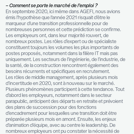
solutions d’accompagnement et de développeme
compétences.
Assessment & Development Ce
Coaching
de Managers,
Accompagnement & Tra
de carrière
,
Études de Rémunération
, ainsi que
solutions de prestations RH internalisées sont p
Effective en pratique depuis plusieurs années, ce
nouvelle marque HR Advisory consolide et regro
activités de conseil RH.
– Comment se porte le marché de l’emploi ?
En septembre 2020, ici même dans AGEFI, nous 
émis l’hypothèse que l’année 2021 risquait d’être 
marqueur d’une transition professionnelle pour d
nombreuses personnes et cette prédiction se co
Les employeurs ont, dans leur majorité rouvert, d
nombreux postes. Les rôles d’expert ou de spécia
constituent toujours les volumes les plus importa
postes proposés, notamment dans la filière IT ma