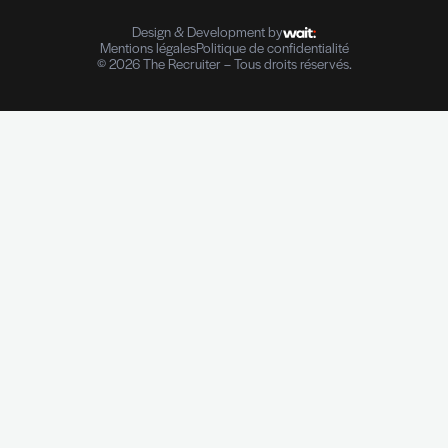
Conseil en Ressources Humaines
Solutions In-house
Evaluation des compétences
Outplacement et Coaching
Contrôle de références professionnelles
Vérifications des parcours professionnels
Diplômes I Données personnelles
e-Reputation