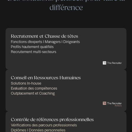
talents, concept en vogue depuis plusieurs déce
semble encore plus d’actualité.
– Les attentes des employeurs ont-elles évolué 
Les employeurs expriment davantage leur attac
compétences interpersonnelles. Au-delà des
compétences métiers, chacun sait que la réussit
une fonction est bien souvent plus liée à des asp
humains que techniques.
Nos outils d’analyse comportementale, DISC, HP
MBTI ajoutés à notre expertise professionnelle n
permettent de guider, conseiller ou accompagne
l’entreprise dans sa réflexion et ses décisions en
RH.
Lire l’article sur Linkedin
Publié le juin 22, 2021 à 15h02
Partager cet article