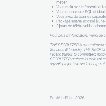
Vous élaborez diff
acteurs du projet
Vous êtes impliqué
Vous veillez à l’
garant de la con
Votre profil
Ayant obtenu un b
analyst.
Vous avez une fac
métier.
Vous maîtrisez le f
Vous connaissez
Vous avez de bon
Package salarial 
2 jours de télétr
Pour plus d’informat