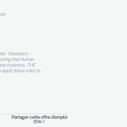
 de vue fonctionnel en collaboration avec les
en œuvre de la stratégie de la division.
es relatives au département IT et vous êtes le
vez 1 à 4 ans d'expérience en tant que business
ment travaillant en mode agile et avec les équipes
développement informatique.
èse et de communication.
 de fonction.
hone au +352 26 29 45 27.