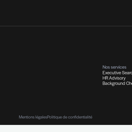
utement et Chasse de têtes
Co
ions d'experts I Managers I Dirigeants
Profils
Sol
ment qualifiés
Recrutement multi-secteurs
Out
Contrôle de références pro