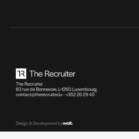
Recr
Fonct
haute