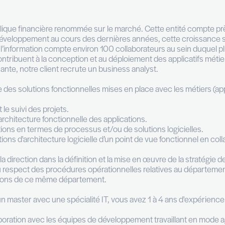
iness Analyst (m
ll time
Luxembourg
Information Technology & Digital
ise
institution publique financière renommée sur le mar
connu un fort développement au cours des dernières 
nologies de l’information compte environ 100 collab
 « Testing » contribuent à la conception et au déploi
activité croissante, notre client recrute un business 
de l’ensemble des solutions fonctionnelles mises en p
s)
ordination et le suivi des projets.
modélisez l’architecture fonctionnelle des applicati
es améliorations en termes de processus et/ou de so