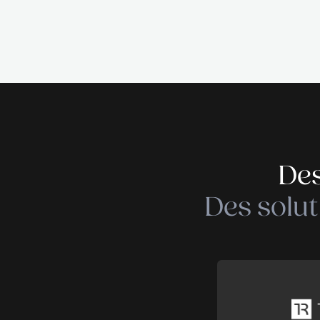
THE RECRUITER is a re
Services & Industry.
Factor, thanks to com
RECRUITER defines its
any HR project we are
Publié le 19 juin 2026