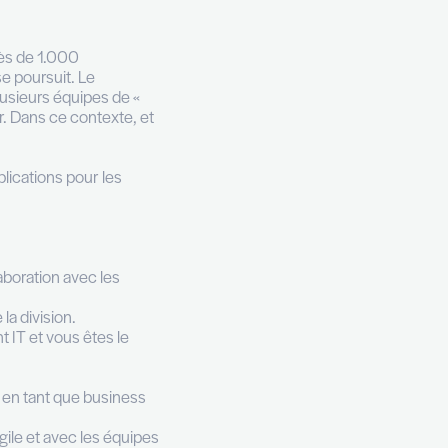
/f)
Junior (0 to 3 years experience)
Bachelor's Degree
ché. Cette entité compte près de 1.000
années, cette croissance se poursuit. Le
orateurs au sein duquel plusieurs équipes de «
ement des applicatifs métier. Dans ce contexte, et
analyst.
lace avec les métiers (applications pour les
ons.
lutions logicielles.