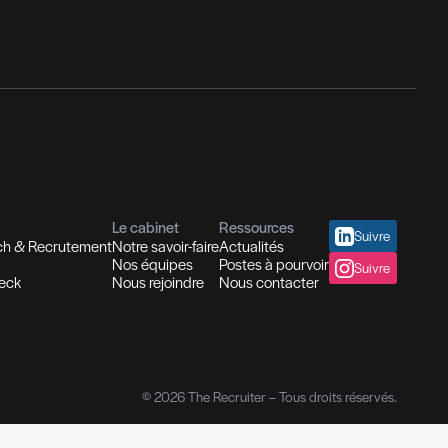
nseil en Ressources Humaines
utions In-house
Evaluation des compétences
placement et Coaching
fessionnelles