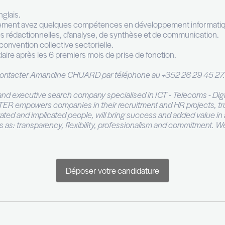
érentes solutions d'architecture logicielle d’un point
.
 et assistez la direction dans la définition et la mise 
application et au respect des procédures opérationnell
tinuité des actions de ce même département.
achelor ou un master avec une spécialité IT, vous a
ilité de collaboration avec les équipes de développe
rançais et l'anglais.
 SQL et idéalement avez quelques compétences en 
nes capacités rédactionnelles, d’analyse, de synth
adossé à une convention collective sectorielle.
avail hebdomadaire après les 6 premiers mois de prise
ion, merci de contacter Amandine CHUARD par télép