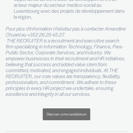
Formation supérieure en gestion, santé ou s
médico-social
Expérience confirmée en gestion d’établiss
management d’équipes
Solides compétences en pilotage opérationne
gestion de projet
Leadership, sens des responsabilités et capac
fédérer les équipes
Maîtrise du français et du Luxembourgeois (B1
la connaissance d’autres langues constitue u
Pourquoi rejoindre ce projet?
Fonction à fort impact humain et organisation
d'une activité émergente
Opportunité de contribuer au développement
acteur majeur du secteur medico-social au
Luxembourg avec des projets de développe
la région.