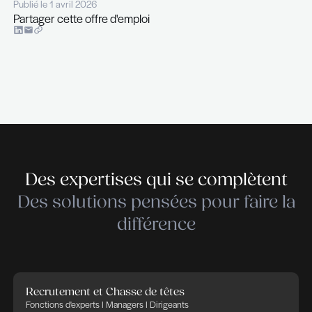
Pour plus d’information n’hésitez pas à contacte
Chuard au
+352 26 29 45 27.
THE RECRUITER is a recruitment and executive 
firm specializing in Information Technology, Finan
Public Sector, Corporate Services, and Industry.
empower businesses in their recruitment and HR in
believing that success and added value stem fro
committed, motivated, and engaged individuals. 
RECRUITER, our core values are transparency, flex
professionalism, and commitment. We adhere to 
principles in every HR project we undertake, ensu
excellence and integrity in all our services.
Déposer votre candidature
Déposer votre candidature