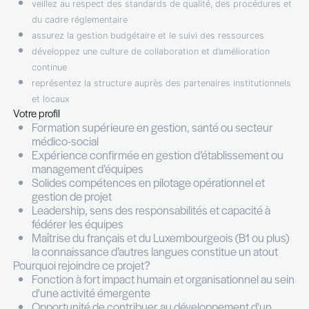
site dédié aux séjours temporaires.
Vos missions
Rattaché(e) à la direction, vous assurez la gestion globa
structure et garantissez la qualité des services proposé
À ce titre, vous :
pilotez l’ensemble des activités opérationnelles et
administratives de l’établissement
encadrez et accompagnez les équipes pluridisciplin
veillez au respect des standards de qualité, des pr
du cadre réglementaire
assurez la gestion budgétaire et le suivi des resso
développez une culture de collaboration et d’amélio
continue
représentez la structure auprès des partenaires inst
et locaux
Votre profil