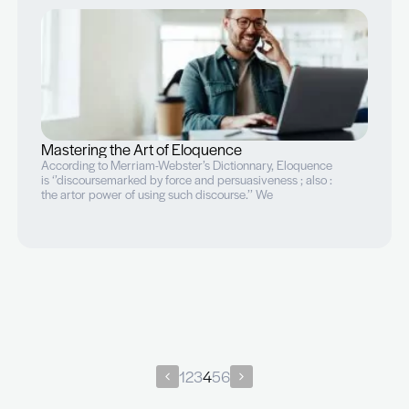
MBTI, DISC, OPQ, ces outils qui nous veulen
du bien
« Dis moi tes lettres et je te dirai qui tu es ! »