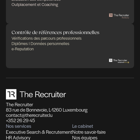
According to Merriam-Webster’s Dictionnary, Eloquenc
is ‘’discoursemarked by force and persuasiveness ; also 
the artor power of using such discourse.’’ We
1
2
3
4
5
6