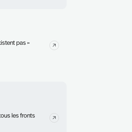
 recutement?
vante : 2022 est-elle vraiment une année