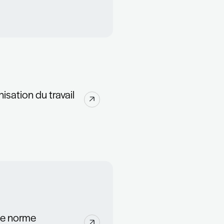
udes en entreprise n’existent pas »
ontinuer à être sur tous les fronts
i ?