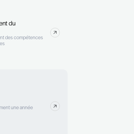
 succès
s://paperjam.lu/article/the-recruiter-decennie-
atégie de développement du
motivation, le développement des compétences
aborateur. Plébiscité par les