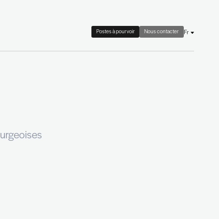
 check
Le cabinet
Actualités
alités
 entreprises luxembourgeoises