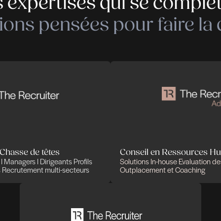
Le travail à distance s’est ins
Le marché du travail est-il toujours en ve
1
2
3
4
5
6