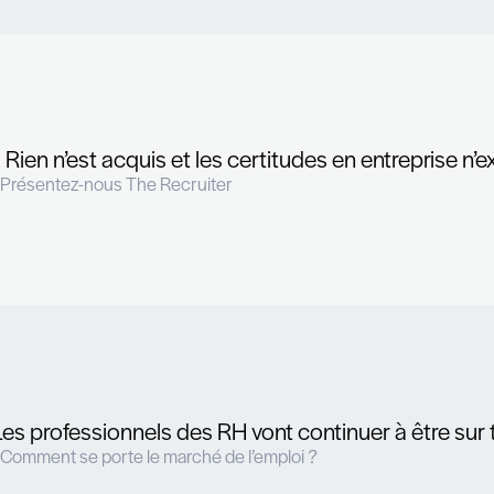
Année 2022, quel bilan pour le
Nous nous sommes posés la question sui
différente des autres années ?