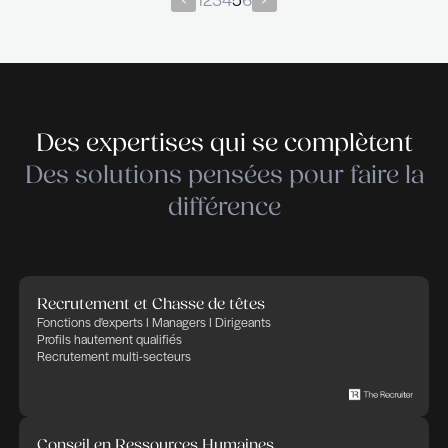
Article Agefi – July 2018
Rencontre avec Nicolas HURLIN, Founding Partner THE
RECRUITER
Read our article from the Coffee Break