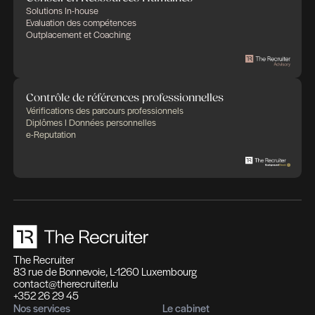
Human Capital published in Paperjam
Bien recruter est toujours un enjeu, même pour un
recruteur chevronné, et même dans un contexte dit
«facile». Dans un contexte tendu, où le marché se
montre
1
2
3
4
5
6